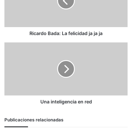
ja
ja
ja
Ricardo Bada: La felicidad ja ja ja
Una
inteligencia
en
red
Una inteligencia en red
Publicaciones relacionadas