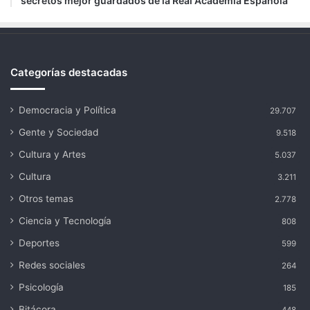
secretos mejor guardados de la Real Academia Española
Categorías destacadas
Democracia y Política
29.707
Gente y Sociedad
9.518
Cultura y Artes
5.037
Cultura
3.211
Otros temas
2.778
Ciencia y Tecnología
808
Deportes
599
Redes sociales
264
Psicología
185
Bitácora