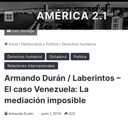
AMÉRICA 2.1
Menú
Oslo, Noruega
Inicio
/
Democracia y Política
/
Derechos humanos
Derechos humanos
Dictadura
Política
Relaciones internacionales
Armando Durán / Laberintos –
El caso Venezuela: La
mediación imposible
Armando Durán
junio 1, 2019
323