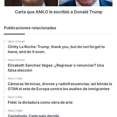
Trump
Carta que AMLO le escribió a Donald Trump
Publicaciones relacionadas
Hace 3 horas
Chitty La Roche: Trump, thank you, but do not forget to
leave, and do it soon.
Hace 4 horas
Elizabeth Sanchez Vegas: ¿Regresar o renunciar? Una
falsa elección
Hace 2 días
Cámaras térmicas, drones y radiofrecuencias: así blinda la
OTAN el este de Europa contra los asaltos de inmigrantes
Hace 3 días
Fidel: la dictadura como obra de arte
Hace 3 días
Castañeda: Cada país decide