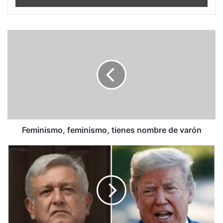
Feminismo,
feminismo,
tienes
nombre
de
varón
Feminismo, feminismo, tienes nombre de varón
Carta
que
AMLO
le
escribió
a
Donald