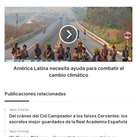
chino
buscó
América
encubrir
Latina
el
necesita
brote
ayuda
de
para
coronavirus
combatir
en
el
Wuhan
cambio
climático
América Latina necesita ayuda para combatir el
cambio climático
Publicaciones relacionadas
Hace 3 horas
Del cráneo del Cid Campeador a los falsos Cervantes: los
secretos mejor guardados de la Real Academia Española
Hace 4 horas