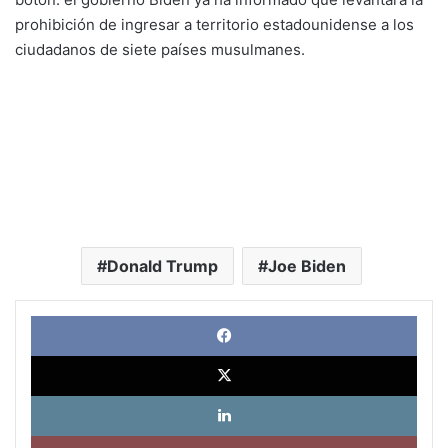
prohibición de ingresar a territorio estadounidense a los
ciudadanos de siete países musulmanes.
Donald Trump
Joe Biden
Face
X
Link
Pinte