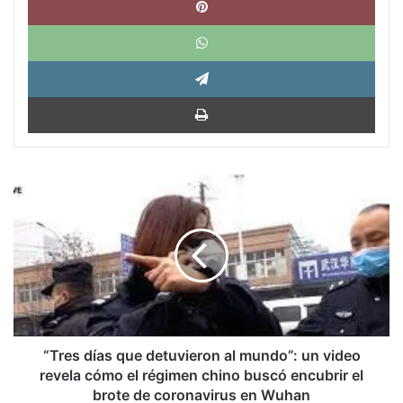
What
Tele
Impri
“Tres
días
que
detuvieron
al
mundo”:
un
video
revela
cómo
“Tres días que detuvieron al mundo”: un video
el
revela cómo el régimen chino buscó encubrir el
régimen
brote de coronavirus en Wuhan