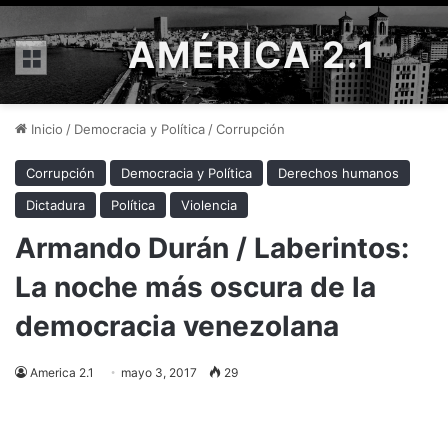
AMÉRICA 2.1
Menú
Inicio
/
Democracia y Política
/
Corrupción
Corrupción
Democracia y Política
Derechos humanos
Dictadura
Política
Violencia
Armando Durán / Laberintos:
La noche más oscura de la
democracia venezolana
America 2.1
mayo 3, 2017
29