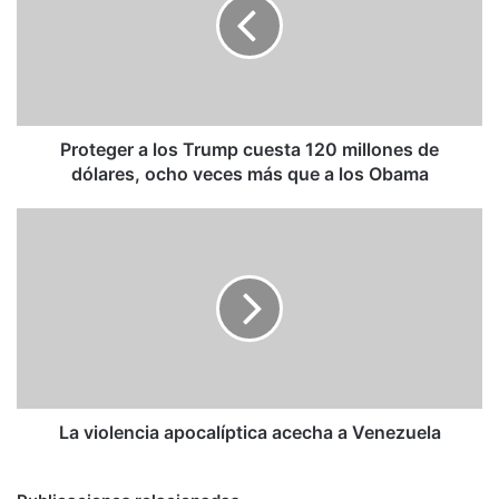
Trump
cuesta
120
millones
de
dólares,
ocho
Proteger a los Trump cuesta 120 millones de
veces
dólares, ocho veces más que a los Obama
más
que
La
a
violencia
los
apocalíptica
Obama
acecha
a
Venezuela
La violencia apocalíptica acecha a Venezuela