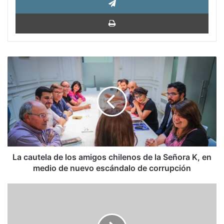
Impri
La
cautela
de
los
amigos
chilenos
de
la
Señora
K,
La cautela de los amigos chilenos de la Señora K, en
en
medio de nuevo escándalo de corrupción
medio
de
Jorge
nuevo
Zepeda
escándalo
Patterson:
de
El