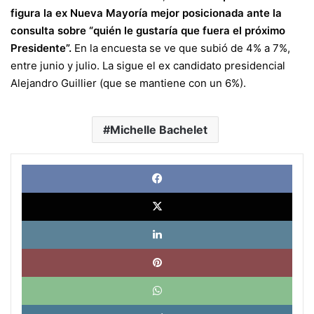
figura la ex Nueva Mayoría mejor posicionada ante la
consulta sobre “quién le gustaría que fuera el próximo
Presidente”.
En la encuesta se ve que subió de 4% a 7%,
entre junio y julio. La sigue el ex candidato presidencial
Alejandro Guillier (que se mantiene con un 6%).
Michelle Bachelet
Face
X
Link
Pinte
What
Tele