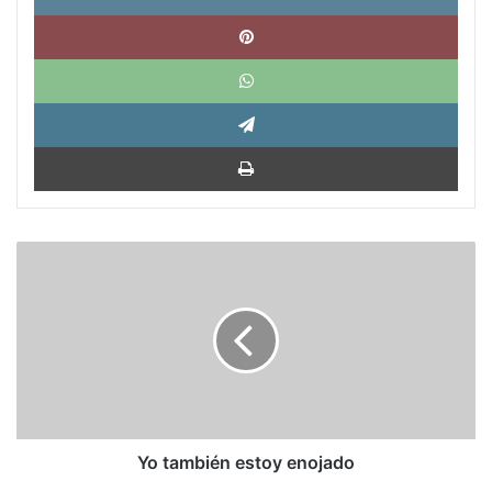
Pinte
What
Tele
Impri
Yo
también
estoy
enojado
Yo también estoy enojado