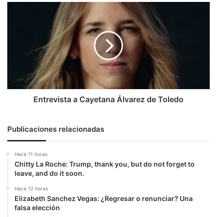
Entrevista
a
Cayetana
Álvarez
de
Toledo
Entrevista a Cayetana Álvarez de Toledo
Publicaciones relacionadas
Hace 11 horas
Chitty La Roche: Trump, thank you, but do not forget to
leave, and do it soon.
Hace 12 horas
Elizabeth Sanchez Vegas: ¿Regresar o renunciar? Una
falsa elección