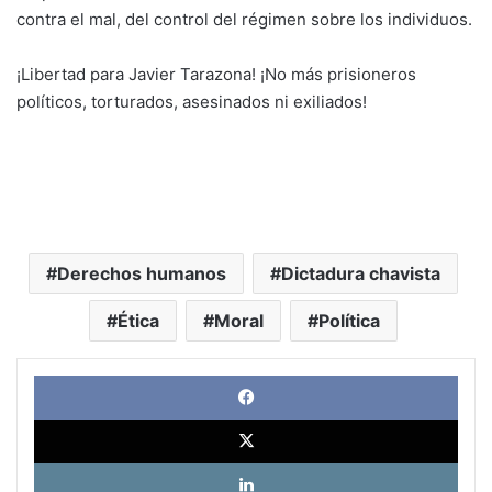
contra el mal, del control del régimen sobre los individuos.
¡Libertad para Javier Tarazona! ¡No más prisioneros
políticos, torturados, asesinados ni exiliados!
Derechos humanos
Dictadura chavista
Ética
Moral
Política
Face
X
Link