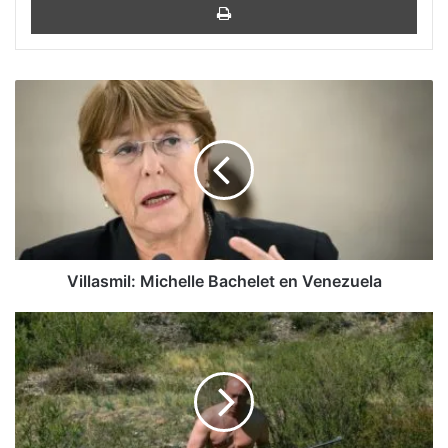
Villasmil:
Michelle
Bachelet
en
Venezuela
Villasmil: Michelle Bachelet en Venezuela
Putin
en
horas
bajas