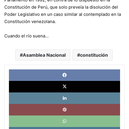
Constitución de Perú, que solo preveía la disolución del
Poder Legislativo en un caso similar al contemplado en la
Constitución venezolana.
Cuando el río suena…
Asamblea Nacional
constitución
Face
X
Link
Pinte
What
Tele