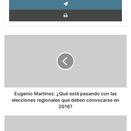
Impri
Eugenio
Martínez:
¿Qué
está
pasando
con
las
elecciones
regionales
que
Eugenio Martínez: ¿Qué está pasando con las
deben
elecciones regionales que deben convocarse en
convocarse
2016?
en
2016?
Cameron
a
Corbyn: