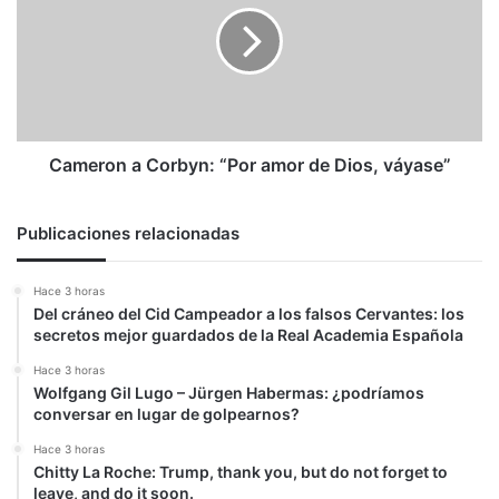
“Por
amor
de
Dios,
váyase”
Cameron a Corbyn: “Por amor de Dios, váyase”
Publicaciones relacionadas
Hace 3 horas
Del cráneo del Cid Campeador a los falsos Cervantes: los
secretos mejor guardados de la Real Academia Española
Hace 3 horas
Wolfgang Gil Lugo – Jürgen Habermas: ¿podríamos
conversar en lugar de golpearnos?
Hace 3 horas
Chitty La Roche: Trump, thank you, but do not forget to
leave, and do it soon.