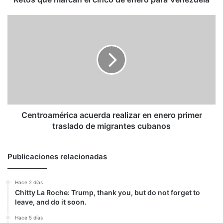
Centroamérica
acuerda
realizar
en
enero
primer
traslado
de
migrantes
cubanos
Centroamérica acuerda realizar en enero primer
traslado de migrantes cubanos
Publicaciones relacionadas
Hace 2 días
Chitty La Roche: Trump, thank you, but do not forget to
leave, and do it soon.
Hace 5 días