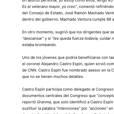
un asunto personal, yo estoy como ellos, tengo 85
Es el veterano mayor, yo creo”
, comentó refiriénd
del Consejo de Estado, José Ramón Machado Ventu
dentro del gobierno. Machado Ventura cumple 86 a
En otro momento, sugirió que los dirigentes que se
“descansar”
y si
“les queda fuerza todavía, cuidar 
estaba bromeando.
Uno de los jóvenes que podría beneficiarse con las
el coronel Alejandro Castro Espín, quien sirvió c
de CNN. Castro Espín fue nombrado asesor en la C
que no se tienen muchos detalles.
Castro Espín participa como delegado al Congreso y
documentos centrales del Congreso que
“conceptu
reportó
Granma
, que solo identificó a Castro Esp
sustituir la palabra
“intenciones”
por
“acciones”
en 