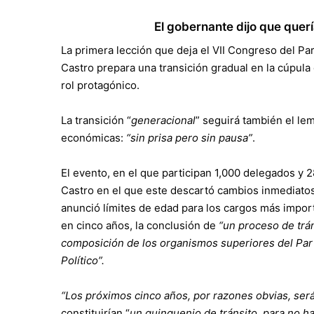
El gobernante dijo que querí
La primera lección que deja el VII Congreso del P
Castro prepara una transición gradual en la cúpula
rol protagónico.
La transición “
generacional
” seguirá también el l
económicas:
“sin prisa pero sin pausa”
.
El evento, en el que participan 1,000 delegados y 
Castro en el que este descartó cambios inmediatos 
anunció límites de edad para los cargos más import
en cinco años, la conclusión de
“un proceso de trá
composición de los organismos superiores del Parti
Político”.
“Los próximos cinco años, por razones obvias, será
constituirían “
un quinquenio de tránsito, para no ha