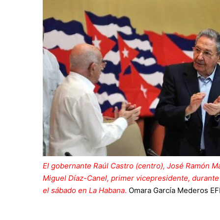
El gobernante Raúl Castro (centro), José Ramón Ma
Miguel Díaz-Canel, primer vicepresidente, durant
el sábado en La Habana
.
Omara García Mederos
EF