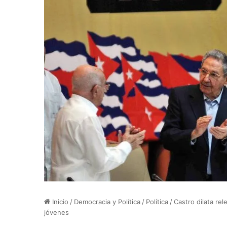
Inicio
/
Democracia y Política
/
Política
/
Castro dilata re
jóvenes