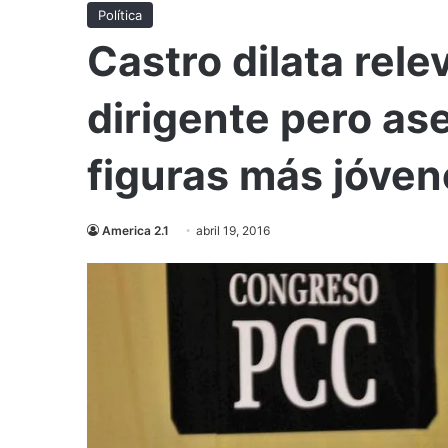
Política
Castro dilata rele
dirigente pero as
figuras más jóven
America 2.1
abril 19, 2016