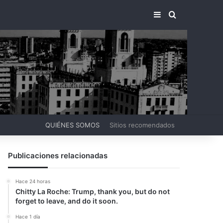
BARRA LATERA
BUSCAR PO
QUIÉNES SOMOS
Sitios recomendados
Publicaciones relacionadas
Hace 24 horas
Chitty La Roche: Trump, thank you, but do not
forget to leave, and do it soon.
Hace 1 día