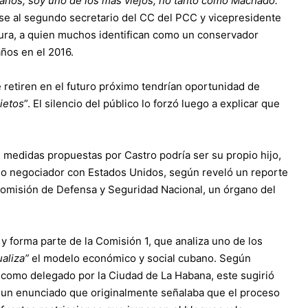
 años, soy uno de los más viejos, no tanto como Machado.
ose al segundo secretario del CC del PCC y vicepresidente
ra, a quien muchos identifican como un conservador
ños en el 2016.
 retiren en el futuro próximo tendrían oportunidad de
nietos
”. El silencio del público lo forzó luego a explicar que
 medidas propuestas por Castro podría ser su propio hijo,
omo negociador con Estados Unidos, según reveló un reporte
omisión de Defensa y Seguridad Nacional, un órgano del
 forma parte de la Comisión 1, que analiza uno de los
aliza”
el modelo económico y social cubano. Según
ín como delegado por la Ciudad de La Habana, este sugirió
un enunciado que originalmente señalaba que el proceso