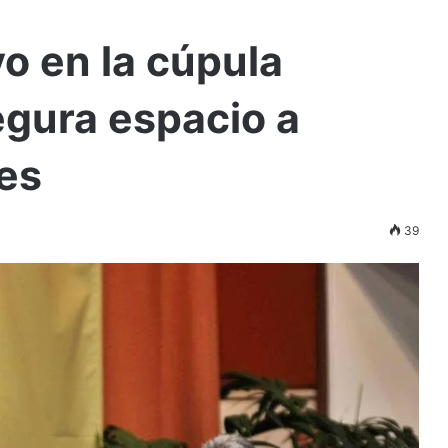
vo en la cúpula
egura espacio a
es
39