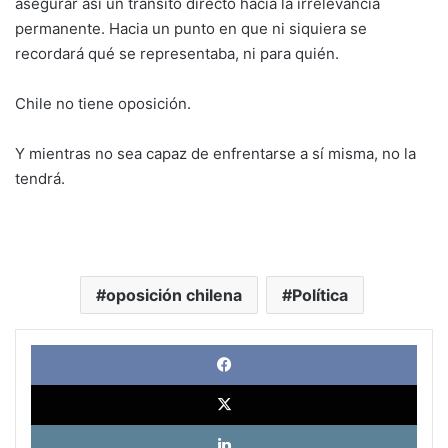
asegurar así un tránsito directo hacia la irrelevancia
permanente. Hacia un punto en que ni siquiera se
recordará qué se representaba, ni para quién.
Chile no tiene oposición.
Y mientras no sea capaz de enfrentarse a sí misma, no la
tendrá.
oposición chilena
Política
Face
X
Link