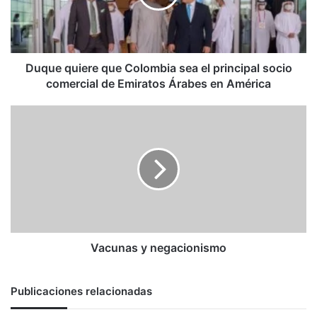
el
principal
socio
comercial
de
Duque quiere que Colombia sea el principal socio
Emiratos
comercial de Emiratos Árabes en América
Árabes
en
Vacunas
América
y
negacionismo
Vacunas y negacionismo
Publicaciones relacionadas