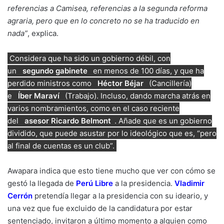
referencias a Camisea, referencias a la segunda reforma
agraria, pero que en lo concreto no se ha traducido en
nada”
, explica.
Considera que ha sido un gobierno débil, con
un
segundo gabinete
en menos de 100 días, y que ha
perdido ministros como
Héctor Béjar
(Cancillería)
e
Íber Maraví
(Trabajo). Incluso, dando marcha atrás en
varios nombramientos, como en el caso reciente
del
asesor Ricardo Belmont
. Añade que es un gobierno
dividido, que puede asustar por lo ideológico que es, “pero
al final de cuentas es un club”.
Awapara indica que esto tiene mucho que ver con cómo se
gestó la llegada de
Perú Libre
a la presidencia.
Vladimir
Cerrón
pretendía llegar a la presidencia con su ideario, y
una vez que fue excluido de la candidatura por estar
sentenciado, invitaron a último momento a alguien como