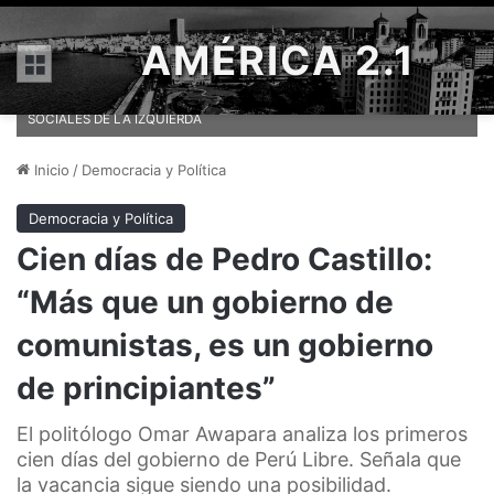
AMÉRICA 2.1
Menú
EL PRESIDENTE VIRTUAL DE PERÚ, PEDRO CASTILLO (ARRIBA), ES
UN MAESTRO RURAL QUE REPUDIA LAS TRADICIONALES BANDERAS
SOCIALES DE LA IZQUIERDA
Inicio
/
Democracia y Política
Democracia y Política
Cien días de Pedro Castillo:
“Más que un gobierno de
comunistas, es un gobierno
de principiantes”
El politólogo Omar Awapara analiza los primeros
cien días del gobierno de Perú Libre. Señala que
la vacancia sigue siendo una posibilidad.