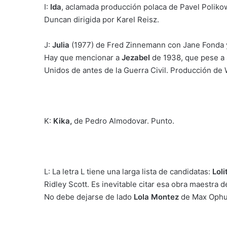
I:
Ida
, aclamada producción polaca de Pavel Poliko
Duncan dirigida por Karel Reisz.
J:
Julia
(1977) de Fred Zinnemann con Jane Fonda y
Hay que mencionar a
Jezabel
de 1938, que pese a s
Unidos de antes de la Guerra Civil. Producción de W
K:
Kika,
de Pedro Almodovar. Punto.
L: La letra L tiene una larga lista de candidatas:
Loli
Ridley Scott. Es inevitable citar esa obra maestra d
No debe dejarse de lado
Lola Montez
de Max Ophul