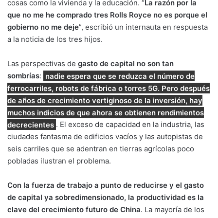
cosas como la vivienda y la educación. “
La razón por la
que no me he comprado tres Rolls Royce no es porque el
gobierno no me deje
”, escribió un internauta en respuesta
a la noticia de los tres hijos.
Las perspectivas de
gasto de capital no son tan
sombrías
:
nadie espera que se reduzca el número de
ferrocarriles, robots de fábrica o torres 5G. Pero después
de años de crecimiento vertiginoso de la inversión, hay
muchos indicios de que ahora se obtienen rendimientos
decrecientes
. El exceso de capacidad en la industria, las
ciudades fantasma de edificios vacíos y las autopistas de
seis carriles que se adentran en tierras agrícolas poco
pobladas ilustran el problema.
Con la fuerza de trabajo a punto de reducirse y el gasto
de capital ya sobredimensionado, la productividad es la
clave del crecimiento futuro de China
. La mayoría de los