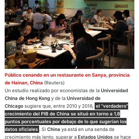
Público cenando en un restaurante en Sanya, provincia
de Hainan, China
(Reuters)
Un estudio realizado por economistas de la
Universidad
China de Hong Kong
y de la
Universidad de
Chicago
sugiere que, entre 2010 y 2016,
el “verdadero”
crecimiento del PIB de China se situó en torno a 1,8
puntos porcentuales por debajo de lo que sugerían los
datos oficiales
. Si
China
ya está en una senda de
crecimiento más lento, superar a
Estados
Unidos
se hace