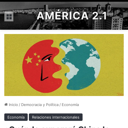
AMÉRICA 2.1
Menú
Inicio
/
Democracia y Política
/
Economía
Economía
Relaciones internacionales