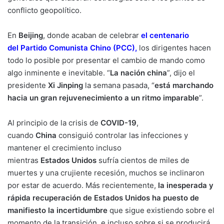
conflicto geopolítico.
En
Beijing
, donde acaban de celebrar
el centenario
del Partido Comunista Chino (PCC)
,
los dirigentes hacen
todo lo posible por presentar el cambio de mando como
algo inminente e inevitable. “
La nación china
”, dijo el
presidente
Xi Jinping
la semana pasada, “
está marchando
hacia un gran rejuvenecimiento a un ritmo imparable
”.
Al principio de la crisis de
COVID-19
,
cuando
China
consiguió controlar las infecciones y
mantener el crecimiento incluso
mientras
Estados
Unidos
sufría cientos de miles de
muertes y una crujiente recesión, muchos se inclinaron
por estar de acuerdo. Más recientemente,
la inesperada y
rápida recuperación de Estados Unidos ha puesto de
manifiesto la incertidumbre
que sigue existiendo sobre el
momento de la transición, e incluso sobre si se producirá.