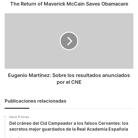
The Return of Maverick McCain Saves Obamacare
Eugenio
Martínez:
Sobre
los
resultados
anunciados
por
el
CNE
Eugenio Martínez: Sobre los resultados anunciados
por el CNE
Publicaciones relacionadas
Hace 9 horas
Del cráneo del Cid Campeador a los falsos Cervantes: los
secretos mejor guardados de la Real Academia Española