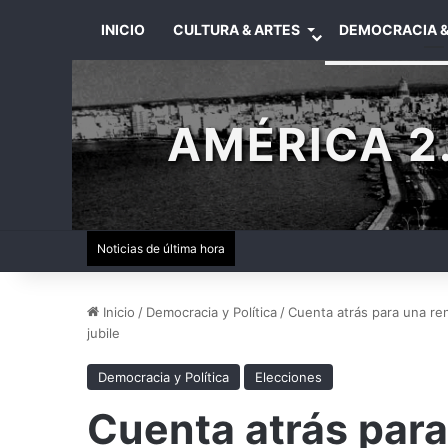
INICIO
CULTURA & ARTES
DEMOCRACIA &
AMÉRICA 2.
Noticias de última hora
Inicio
/
Democracia y Política
/
Cuenta atrás para una re
jubile
Democracia y Política
Elecciones
Cuenta atrás para