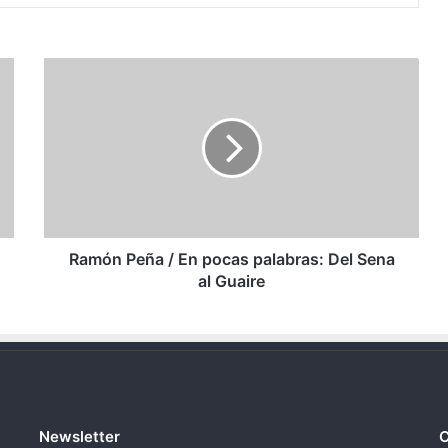
Ramón
Peña
/
En
pocas
palabras:
Del
Sena
al
Guaire
Ramón Peña / En pocas palabras: Del Sena
al Guaire
Newsletter
C