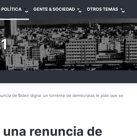
 POLÍTICA
GENTE & SOCIEDAD
OTROS TEMAS
1
nuncia de Biden digna: un torrente de demócratas le pide que se
 una renuncia de