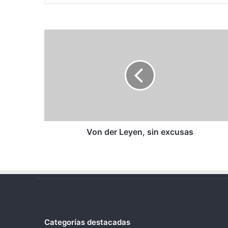
Von
der
Leyen,
sin
excusas
Von der Leyen, sin excusas
Categorías destacadas