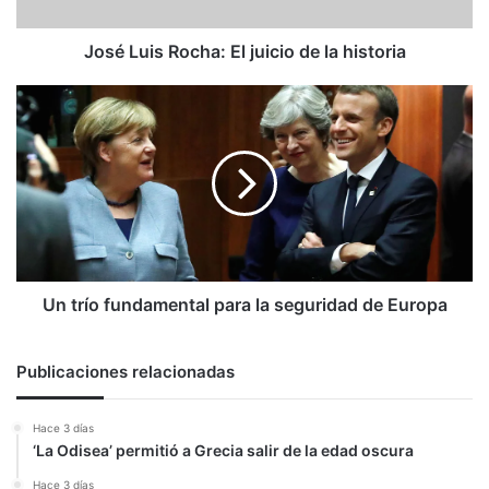
historia
José Luis Rocha: El juicio de la historia
Un
trío
fundamental
para
la
seguridad
de
Europa
Un trío fundamental para la seguridad de Europa
Publicaciones relacionadas
Hace 3 días
‘La Odisea’ permitió a Grecia salir de la edad oscura
Hace 3 días