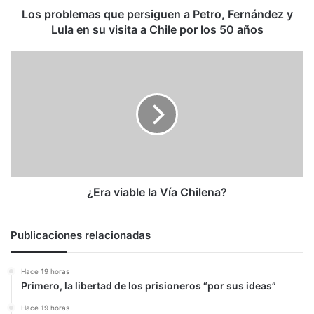
en
Los problemas que persiguen a Petro, Fernández y
su
Lula en su visita a Chile por los 50 años
visita
a
¿Era
Chile
viable
por
la
los
Vía
50
Chilena?
años
¿Era viable la Vía Chilena?
Publicaciones relacionadas
Hace 19 horas
Primero, la libertad de los prisioneros “por sus ideas”
Hace 19 horas