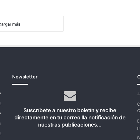
Cargar más
Newsletter
C
J
7
C
8
Suscríbete a nuestro boletín y recibe
C
7
directamente en tu correo lla notificación de
E
nuestras publicaciones...
1
p
8
B