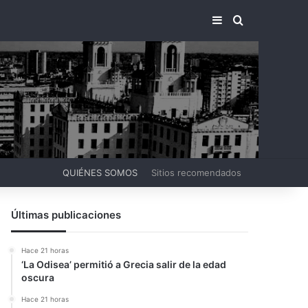
BARRA LATERA
BUSCAR PO
QUIÉNES SOMOS
Sitios recomendados
Últimas publicaciones
Hace 21 horas
‘La Odisea’ permitió a Grecia salir de la edad
oscura
Hace 21 horas