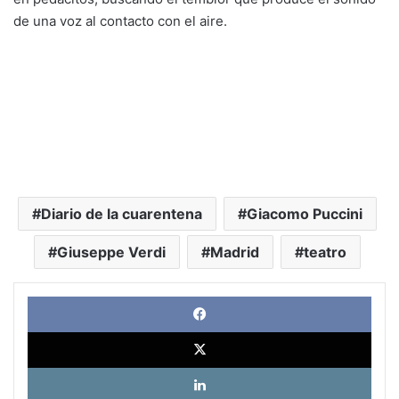
de una voz al contacto con el aire.
Diario de la cuarentena
Giacomo Puccini
Giuseppe Verdi
Madrid
teatro
Face
X
Link