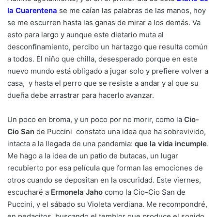
la Cuarentena
se me caían las palabras de las manos, hoy
se me escurren hasta las ganas de mirar a los demás. Va
esto para largo y aunque este dietario muta al
desconfinamiento, percibo un hartazgo que resulta común
a todos. El niño que chilla, desesperado porque en este
nuevo mundo está obligado a jugar solo y prefiere volver a
casa, y hasta el perro que se resiste a andar y al que su
dueña debe arrastrar para hacerlo avanzar.
Un poco en broma, y un poco por no morir, como la
Cio-
Cio San
de Puccini constato una idea que ha sobrevivido,
intacta a la llegada de una pandemia:
que la vida incumple
.
Me hago a la idea de un patio de butacas, un lugar
recubierto por esa película que forman las emociones de
otros cuando se depositan en la oscuridad. Este viernes,
escucharé a
Ermonela Jaho
como la Cio-Cio San de
Puccini, y el sábado su Violeta verdiana. Me recompondré,
en pedacitos, buscando el temblor que produce el sonido