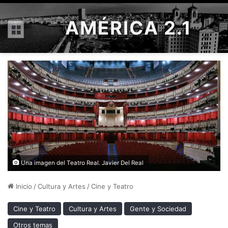
AMÉRICA 2.1
Menú
Una imagen del Teatro Real. Javier Del Real
Inicio
/
Cultura y Artes
/
Cine y Teatro
Cine y Teatro
Cultura y Artes
Gente y Sociedad
Otros temas