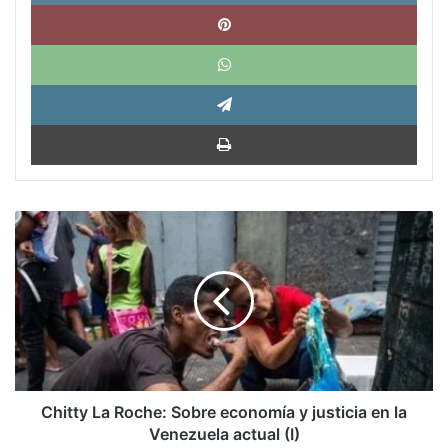
Pinte
What
Tele
Impri
Chitty
La
Roche:
Sobre
economía
y
justicia
en
la
Venezuela
Chitty La Roche: Sobre economía y justicia en la
actual
Venezuela actual (I)