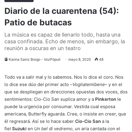
Diario de la cuarentena (54):
Patio de butacas
La música es capaz de llenarlo todo, hasta una
casa confinada. Echo de menos, sin embargo, la
reunión a oscuras en un teatro
Karina Sainz Borgo - VozPópuli
mayo 8, 2020
48
Todo va a salir mal y lo sabemos. Nos lo dice el coro. Nos
lo dice ese dúo del primer acto –
Vogliatemi
bene
– y en el
que se despliegan en direcciones opuestas dos voces, dos
sentimientos: Cio-Cio San suplica amor y a
Pinkerton
le
puede la urgencia por consumar. Vestida cual esposa
americana, Butterfly aguarda. Cree, o insiste en creer, que
él regresará. Así se lo hace saber
Cio-Cio San
a la
fiel
Suzuki
en
Un bel dì vedremo
, un aria cantada con el