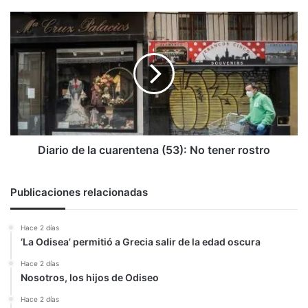
(I)
Diario
de
la
cuarentena
(53):
No
tener
rostro
Diario de la cuarentena (53): No tener rostro
Publicaciones relacionadas
Hace 2 días
‘La Odisea’ permitió a Grecia salir de la edad oscura
Hace 2 días
Nosotros, los hijos de Odiseo
Hace 2 días