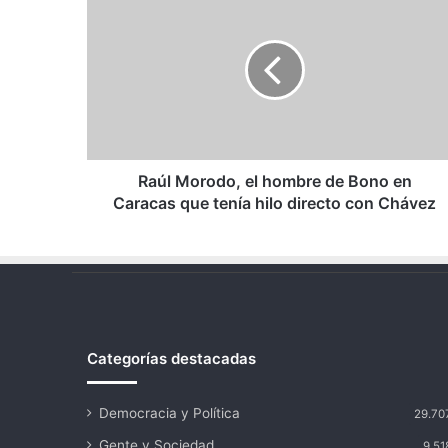
Morodo,
el
hombre
de
Bono
en
Caracas
que
tenía
Raúl Morodo, el hombre de Bono en
hilo
Caracas que tenía hilo directo con Chávez
directo
con
Chávez
Categorías destacadas
Democracia y Política
29.70
Gente y Sociedad
9.51