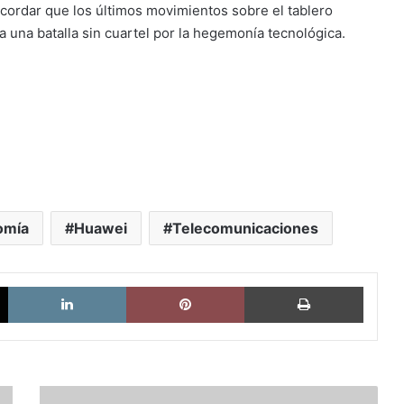
ecordar que los últimos movimientos sobre el tablero
 una batalla sin cuartel por la hegemonía tecnológica.
omía
Huawei
Telecomunicaciones
X
LinkedIn
Pinterest
Imprimi
El