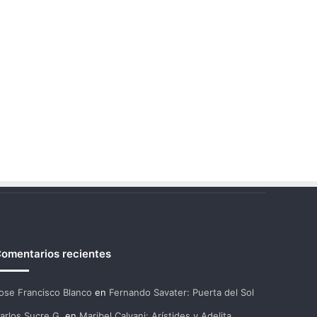
omentarios recientes
ose Francisco Blanco
en
Fernando Savater: Puerta del Sol
arlos Sucre G.
en
Maribel Calvani: Arístides y Adelita