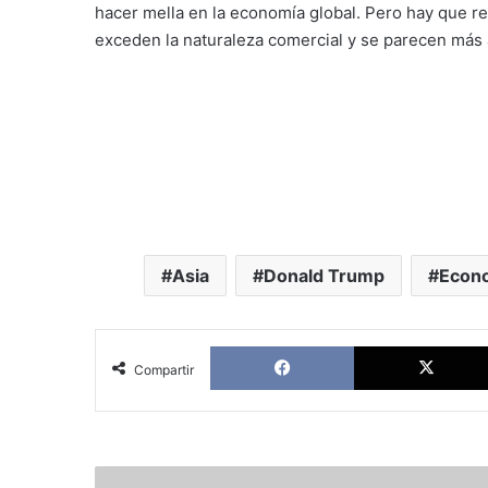
hacer mella en la economía global. Pero hay que r
exceden la naturaleza comercial y se parecen más a
Asia
Donald Trump
Econ
Facebook
Compartir
Raúl