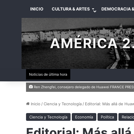
INICIO
CULTURA & ARTES
DEMOCRACIA &
AMÉRICA 2.
Noticias de última hora
Ren Zhengfei, consejero delegado de Huawei FRANCE PRES
Inicio
/
Ciencia y Tecnología
/
Editorial: Más allá de Hua
Ciencia y Tecnología
Economía
Política
Relaci
Editorial: Más all