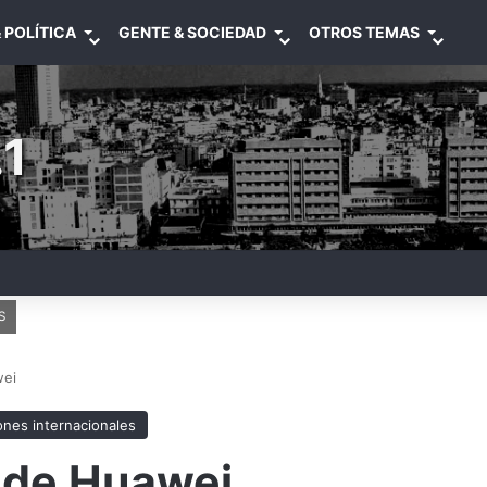
 POLÍTICA
GENTE & SOCIEDAD
OTROS TEMAS
1
S
wei
ones internacionales
á de Huawei