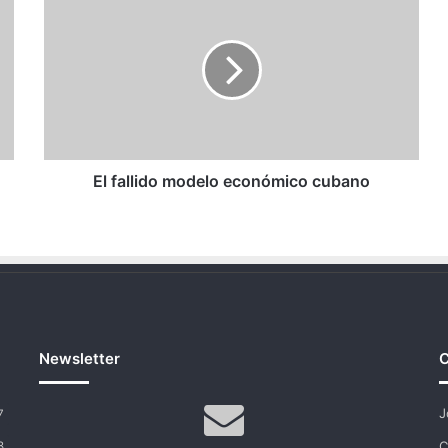
fallido
modelo
económico
cubano
El fallido modelo económico cubano
Newsletter
C
J
7
C
8