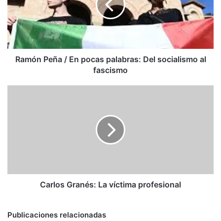
pocas
palabras:
Del
socialismo
al
fascismo
Ramón Peña / En pocas palabras: Del socialismo al
fascismo
Carlos
Granés:
La
víctima
profesional
Carlos Granés: La víctima profesional
Publicaciones relacionadas