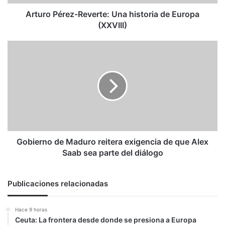
Arturo Pérez-Reverte: Una historia de Europa
(XXVIII)
Gobierno
de
Maduro
reitera
exigencia
de
que
Alex
Saab
sea
Gobierno de Maduro reitera exigencia de que Alex
parte
Saab sea parte del diálogo
del
diálogo
Publicaciones relacionadas
Hace 9 horas
Ceuta: La frontera desde donde se presiona a Europa