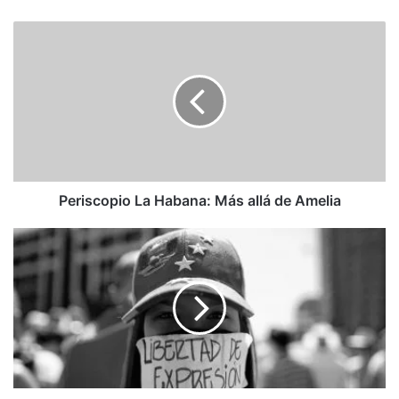
Periscopio
La
Habana:
Más
allá
de
Amelia
Periscopio La Habana: Más allá de Amelia
Gehard
Cartay
Ramírez:
Los
privilegios
del
odio