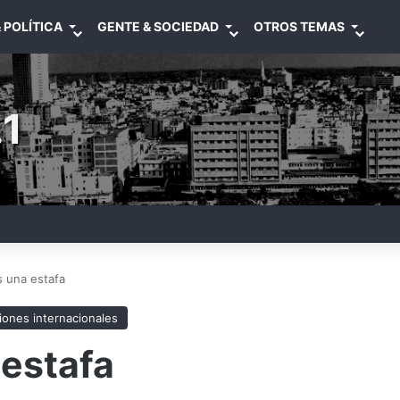
 POLÍTICA
GENTE & SOCIEDAD
OTROS TEMAS
1
s una estafa
iones internacionales
 estafa