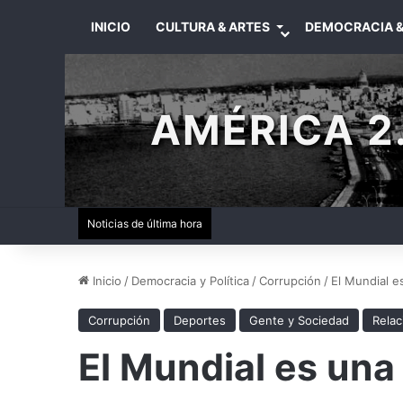
INICIO
CULTURA & ARTES
DEMOCRACIA &
AMÉRICA 2.
Noticias de última hora
Inicio
/
Democracia y Política
/
Corrupción
/
El Mundial e
Corrupción
Deportes
Gente y Sociedad
Relac
El Mundial es una