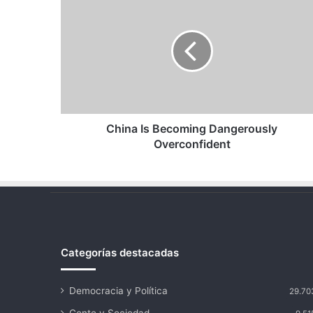
Is
Becoming
Dangerously
Overconfident
China Is Becoming Dangerously
Overconfident
Categorías destacadas
Democracia y Política
29.70
Gente y Sociedad