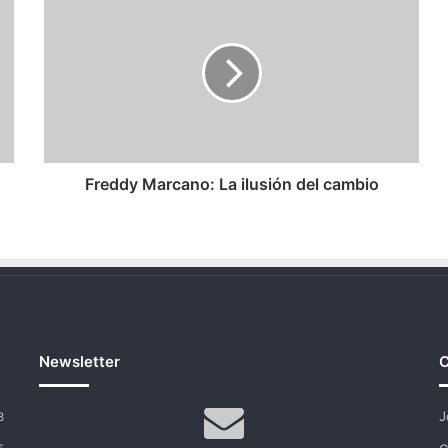
Marcano:
La
ilusión
del
cambio
Freddy Marcano: La ilusión del cambio
Newsletter
C
J
3