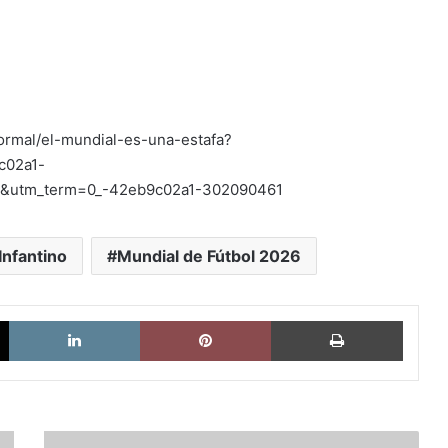
normal/el-mundial-es-una-estafa?
c02a1-
l&utm_term=0_-42eb9c02a1-302090461
Infantino
Mundial de Fútbol 2026
X
LinkedIn
Pinterest
Imprimi
Freddy