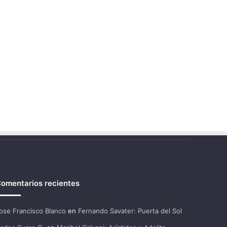
omentarios recientes
ose Francisco Blanco
en
Fernando Savater: Puerta del Sol