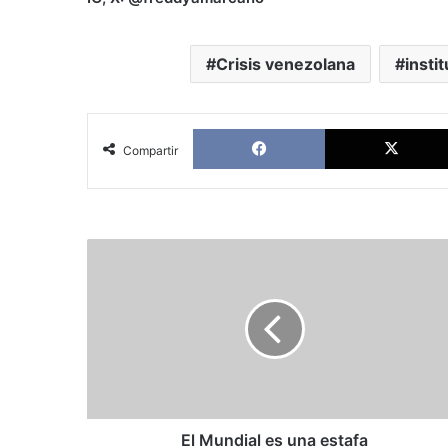
Crisis venezolana
insti
Facebook
Compartir
El
Mundial
es
una
estafa
El Mundial es una estafa