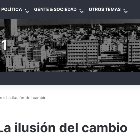
 POLÍTICA
GENTE & SOCIEDAD
OTROS TEMAS
1
o: La ilusión del cambio
a ilusión del cambio