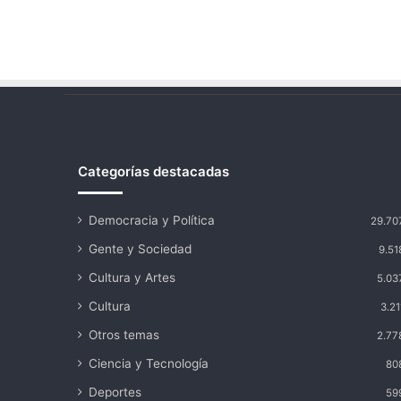
Categorías destacadas
Democracia y Política
29.70
Gente y Sociedad
9.51
Cultura y Artes
5.03
Cultura
3.21
Otros temas
2.77
Ciencia y Tecnología
80
Deportes
59