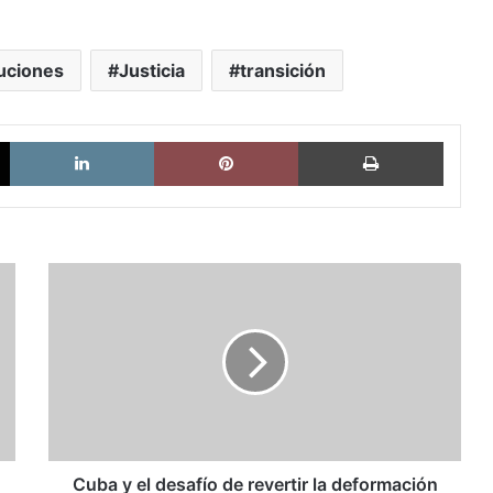
tuciones
Justicia
transición
X
LinkedIn
Pinterest
Imprimi
Cuba
y
el
desafío
de
revertir
la
deformación
ciudadana:
“Tardará
Cuba y el desafío de revertir la deformación