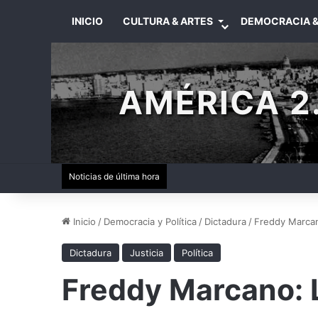
INICIO
CULTURA & ARTES
DEMOCRACIA &
AMÉRICA 2.
Noticias de última hora
Inicio
/
Democracia y Política
/
Dictadura
/
Freddy Marcan
Dictadura
Justicia
Política
Freddy Marcano: L