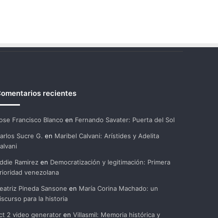
omentarios recientes
ose Francisco Blanco
en
Fernando Savater: Puerta del Sol
arlos Sucre G.
en
Maribel Calvani: Arístides y Adelita
alvani
ddie Ramirez
en
Democratización y legitimación: Primera
rioridad venezolana
eatriz Pineda Sansone
en
María Corina Machado: un
iscurso para la historia
ct 2 video generator
en
Villasmil: Memoria histórica y