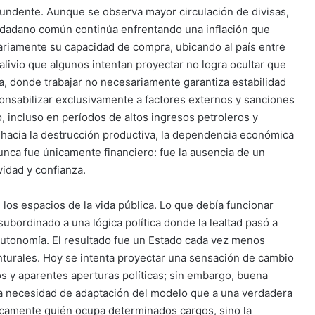
tundente. Aunque se observa mayor circulación de divisas,
ciudadano común continúa enfrentando una inflación que
iariamente su capacidad de compra, ubicando al país entre
alivio que algunos intentan proyectar no logra ocultar que
a, donde trabajar no necesariamente garantiza estabilidad
sponsabilizar exclusivamente a factores externos y sanciones
, incluso en períodos de altos ingresos petroleros y
 hacia la destrucción productiva, la dependencia económica
nunca fue únicamente financiero: fue la ausencia de un
vidad y confianza.
los espacios de la vida pública. Lo que debía funcionar
bordinado a una lógica política donde la lealtad pasó a
a autonomía. El resultado fue un Estado cada vez menos
nturales. Hoy se intenta proyectar una sensación de cambio
os y aparentes aperturas políticas; sin embargo, buena
a necesidad de adaptación del modelo que a una verdadera
icamente quién ocupa determinados cargos, sino la