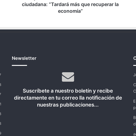
más
ciudadana: “Tardará más que recuperar la
que
economía”
recuperar
la
economía”
Newsletter
C
J
7
C
8
Suscríbete a nuestro boletín y recibe
C
7
directamente en tu correo lla notificación de
E
nuestras publicaciones...
1
p
8
B
8
d
9
a