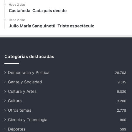
Hace 2 días
Castañeda: Cada país decide
Hace 2 días
Julio María Sanguinetti: Triste espectáculo
Categorías destacadas
Democracia y Política
29.703
Gente y Sociedad
9.515
Cultura y Artes
5.030
Cultura
3.206
Otros temas
2.778
Ciencia y Tecnología
806
Deportes
599