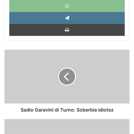
Tele
Impri
Sadio
Garavini
di
Turno:
Soberbia
idiotez
Sadio Garavini di Turno: Soberbia idiotez
La
imperial