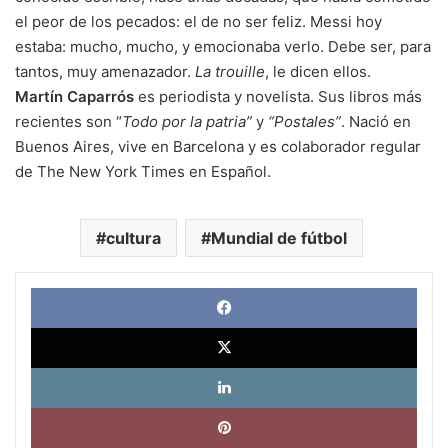
el peor de los pecados: el de no ser feliz. Messi hoy
estaba: mucho, mucho, y emocionaba verlo. Debe ser, para
tantos, muy amenazador.
La trouille
, le dicen ellos.
Martín Caparrós
es periodista y novelista. Sus libros más
recientes son “
Todo por la patria”
y
“Postales”
. Nació en
Buenos Aires, vive en Barcelona y es colaborador regular
de The New York Times en Español.
cultura
Mundial de fútbol
Face
X
Link
Pinte
What