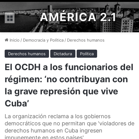
AMÉRICA 2.1
Menú
Inicio
/
Democracia y Política
/
Derechos humanos
Derechos humanos
Dictadura
Política
El OCDH a los funcionarios del
régimen: ‘no contribuyan con
la grave represión que vive
Cuba’
La organización reclama a los gobiernos
democráticos que no permitan que 'violadores de
derechos humanos en Cuba ingresen
impunemente en estos países'.