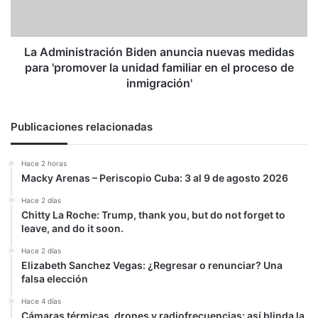
para
'promover
la
unidad
La Administración Biden anuncia nuevas medidas
familiar
para 'promover la unidad familiar en el proceso de
en
inmigración'
el
proceso
de
Publicaciones relacionadas
inmigración'
Hace 2 horas
Macky Arenas – Periscopio Cuba: 3 al 9 de agosto 2026
Hace 2 días
Chitty La Roche: Trump, thank you, but do not forget to
leave, and do it soon.
Hace 2 días
Elizabeth Sanchez Vegas: ¿Regresar o renunciar? Una
falsa elección
Hace 4 días
Cámaras térmicas, drones y radiofrecuencias: así blinda la