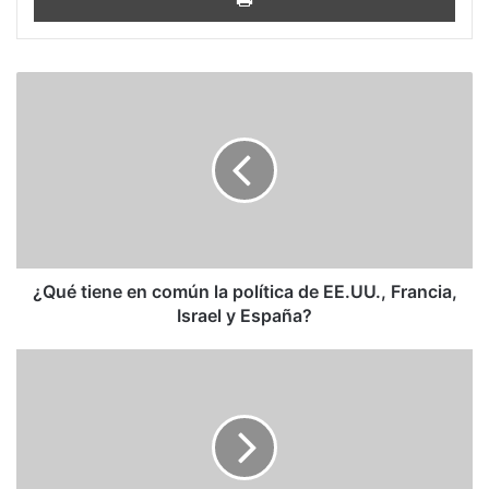
¿Qué
tiene
en
común
la
política
de
EE.UU.,
Francia,
Israel
¿Qué tiene en común la política de EE.UU., Francia,
y
Israel y España?
España?
La
Administración
Biden
anuncia
nuevas
medidas