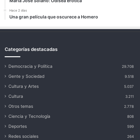
María José Solano: Odisea erótica
Hace 2 días
Una gran película que oscurece a Homero
Categorías destacadas
Democracia y Política
29.708
Gente y Sociedad
9.518
Cultura y Artes
5.037
Cultura
3.211
Otros temas
2.778
Ciencia y Tecnología
808
Deportes
599
Redes sociales
264