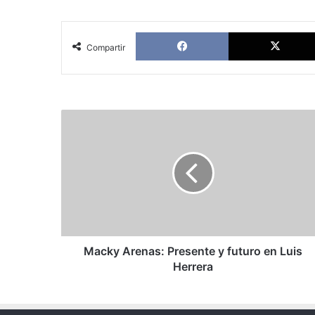
Facebook
Compartir
Macky
Arenas:
Presente
y
futuro
en
Luis
Herrera
Macky Arenas: Presente y futuro en Luis
Herrera