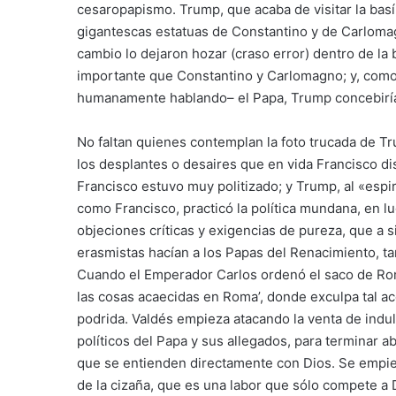
cesaropapismo. Trump, que acaba de visitar la basí
gigantescas estatuas de Constantino y de Carlomagn
cambio lo dejaron hozar (craso error) dentro de la b
importante que Constantino y Carlomagno; y, como
humanamente hablando– el Papa, Trump concebiría 
No faltan quienes contemplan la foto trucada de T
los desplantes o desaires que en vida Francisco dis
Francisco estuvo muy politizado; y Trump, al «espiri
como Francisco, practicó la política mundana, en lug
objeciones críticas y exigencias de pureza, que a 
erasmistas hacían a los Papas del Renacimiento, tan 
Cuando el Emperador Carlos ordenó el saco de Roma
las cosas acaecidas en Roma’, donde exculpa tal a
podrida. Valdés empieza atacando la venta de indul
políticos del Papa y sus allegados, para terminar
que se entienden directamente con Dios. Se empie
de la cizaña, que es una labor que sólo compete a