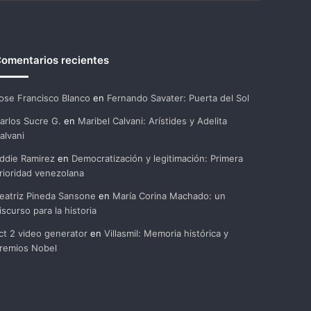
omentarios recientes
ose Francisco Blanco
en
Fernando Savater: Puerta del Sol
arlos Sucre G.
en
Maribel Calvani: Arístides y Adelita
alvani
ddie Ramirez
en
Democratización y legitimación: Primera
rioridad venezolana
eatriz Pineda Sansone
en
María Corina Machado: un
iscurso para la historia
ct 2 video generator
en
Villasmil: Memoria histórica y
remios Nobel