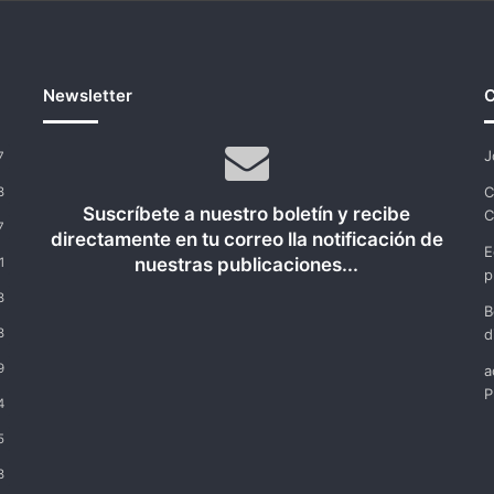
Newsletter
C
J
7
C
8
Suscríbete a nuestro boletín y recibe
C
7
directamente en tu correo lla notificación de
E
nuestras publicaciones...
1
p
8
B
8
d
9
a
P
4
5
8