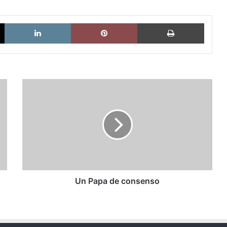
X
LinkedIn
Pinterest
Imprimi
Un
Papa
de
consenso
Un Papa de consenso