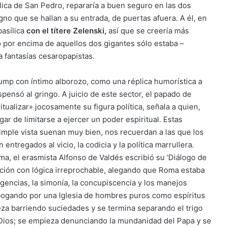
lica de San Pedro, repararía a buen seguro en las dos
o que se hallan a su entrada, de puertas afuera. A él, en
asílica
con el títere Zelenski
,
así que se creería más
 por encima de aquellos dos gigantes sólo estaba –
fantasías cesaropapistas.
rump con íntimo alborozo, como una réplica humorística a
pensó al gringo. A juicio de este sector, el papado de
tualizar» jocosamente su figura política, señala a quien,
ar de limitarse a ejercer un poder espiritual. Estas
simple vista suenan muy bien, nos recuerdan a las que los
entregados al vicio, la codicia y la política marrullera.
, el erasmista Alfonso de Valdés escribió su ‘Diálogo de
cción con lógica irreprochable, alegando que Roma estaba
gencias, la simonía, la concupiscencia y los manejos
 abogando por una Iglesia de hombres puros como espíritus
za barriendo suciedades y se termina separando el trigo
 Dios; se empieza denunciando la mundanidad del Papa y se