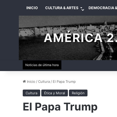
INICIO
CULTURA & ARTES
DEMOCRACIA &
AMÉRICA 2.
Noticias de última hora
Inicio
/
Cultura
/
El Papa Trump
Cultura
Ética y Moral
Religión
El Papa Trump