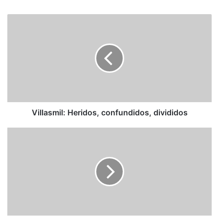
Villasmil:
Heridos,
confundidos,
divididos
Villasmil: Heridos, confundidos, divididos
Agosto,
el
mes
más
cruel