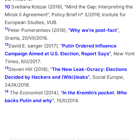
10
Svetlana Kobzar (2016), “Mind the Gap: Interpreting the
Minsk II Agreement”, Policy Brief nº 3/2016, Insitute for
European Studies, VUB.
11
Peter Pomerantsev (2016),
“Why we’re post-fact
”
,
Granta, 20/VII/2016.
12
David E. sanger (2017),
“Putin Ordered Influence
Campaign Aimed at U.S. Election, Report Says”
,
New York
Times
, 6/I//2017.
13
Steven Hill (2016),
“
The New Leak-Ocracy: Elections
Decided by Hackers and (Wiki)leaks”
,
Social Europe
,
24/IX/2016.
14
The Economist
(2014),
“In the Kremlin’s pocket. Who
backs Putin and why
”
, 15/II/2014.