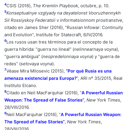
4
CSIS (2016),
The Kremlin Playbook
, octubre, p. 10.
5
Konseptualnye vzglyady na deyatelonst Vooruzhennykh
Sil Rossiyskoy Federatsii v informatsionnom prostranstve
,
citado en James Sher (2016), “Russian Infowar: Continuity
and Evolution”, Institute for Statecraft, 6/IV/2016.
6
Los rusos usan tres términos para el concepto de la
guerra híbrida: “guerra no lineal” (
nelinnearnaya voyna
),
“guerra ambigua” (
neopredelonnaya voyna
) y “guerra de
redes” (
setovaya voyna
).
7
Véase Mira Milosevic (2015),
“Por qué Rusia es una
amenaza existencial para Europa?
”
, ARI nº 35/2015, Real
Instituto Elcano.
8
Citado en Neil MacFarquhar (2016),
“
A Powerful Russian
Weapon: The Spread of False Stories”
,
New York Times
,
28/VIII/2016.
9
Neil MacFarquhar (2016),
“
A Powerful Russian Weapon:
The Spread of False Stories”
,
New York Times
,
28/VIII/2016.