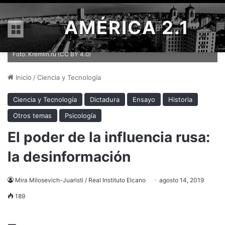
AMÉRICA 2.1
Menú
Vladimir Putin en el décimo aniversario de Russia Today, en 2015.
Foto: Kremlin.ru (CC BY 4.0)
Inicio
/
Ciencia y Tecnología
Ciencia y Tecnología
Dictadura
Ensayo
Historia
Otros temas
Psicología
El poder de la influencia rusa:
la desinformación
Mira Milosevich-Juaristi / Real Instituto Elcano
agosto 14, 2019
189