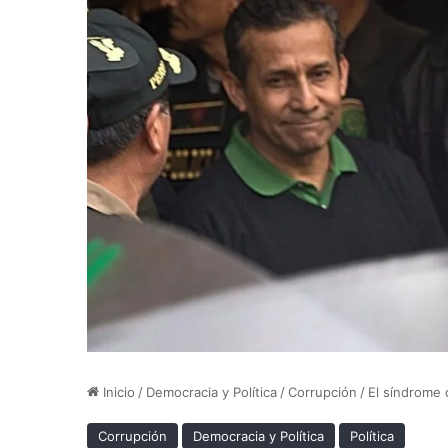
Inicio
/
Democracia y Política
/
Corrupción
/
El síndrome 
Corrupción
Democracia y Política
Política