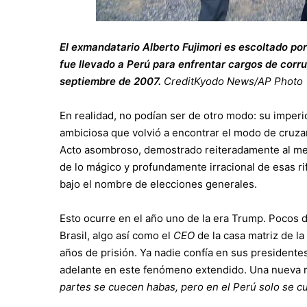
El exmandatario Alberto Fujimori es escoltado po
fue llevado a Perú para enfrentar cargos de corr
septiembre de 2007.
Credit
Kyodo News/AP Photo
En realidad, no podían ser de otro modo: su imperic
ambiciosa que volvió a encontrar el modo de cruzar 
Acto asombroso, demostrado reiteradamente al me
de lo mágico y profundamente irracional de esas r
bajo el nombre de elecciones generales.
Esto ocurre en el año uno de la era Trump. Pocos d
Brasil, algo así como el
CEO
de la casa matriz de l
años de prisión. Ya nadie confía en sus presidentes
adelante en este fenómeno extendido. Una nueva re
partes se cuecen habas, pero en el Perú solo se c