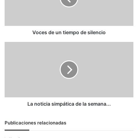
silencio
Voces de un tiempo de silencio
La
noticia
simpática
de
la
semana...
La noticia simpática de la semana...
Publicaciones relacionadas