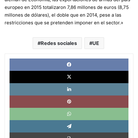
europeo en 2015 totalizaron 7,86 millones de euros (8,75
millones de dólares), el doble que en 2014, pese a las
restricciones que se pretenden imponer en el sector.»
Redes sociales
UE
Face
X
Link
Pinte
What
Tele
Impri