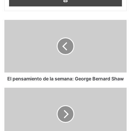
El
pensamiento
de
la
semana:
George
Bernard
Shaw
El pensamiento de la semana: George Bernard Shaw
Anécdotas
de
libreros