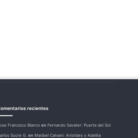
omentarios recientes
ose Francisco Blanco
en
Fernando Savater: Puerta del Sol
arlos Sucre G.
en
Maribel Calvani: Arístides y Adelita