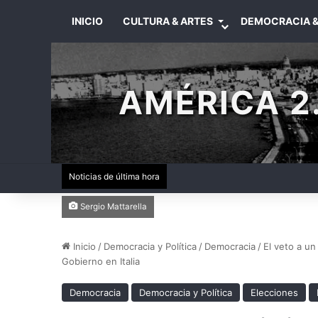
INICIO
CULTURA & ARTES
DEMOCRACIA &
AMÉRICA 2.
Noticias de última hora
Sergio Mattarella
Inicio
/
Democracia y Política
/
Democracia
/
El veto a un
Gobierno en Italia
Democracia
Democracia y Política
Elecciones