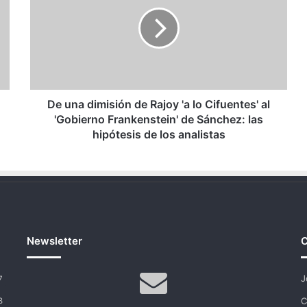
dimisión
de
Rajoy
'a
lo
Cifuentes'
al
'Gobierno
De una dimisión de Rajoy 'a lo Cifuentes' al
Frankenstein'
'Gobierno Frankenstein' de Sánchez: las
de
hipótesis de los analistas
Sánchez:
las
hipótesis
de
los
analistas
Newsletter
C
J
7
C
8