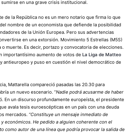
a sumirse en una grave crisis institucional.
te de la República no es un mero notario que firma lo que
 del nombre de un economista que defiende la posibilidad
fundadores de la Unión Europea. Pero sus advertencias
onvertirse en una extorsión. Movimiento 5 Estrellas (M5S)
a o muerte. Es decir, portazo y convocatoria de elecciones.
un importantísimo aumento de votos de
La Liga de Matteo
y antieuropeo y puso en cuestión el nivel democrático de
ncia, Mattarella compareció pasadas las 20.30 para
bría un nuevo escenario. “
Nadie podrá acusarme de haber
zó. En un discurso profundamente europeísta, el presidente
que avala tesis euroescépticas en un país con una deuda
 los mercados.
“Constituye un mensaje inmediato de
s y económicos. He pedido a alguien coherente con el
o como autor de una línea que podría provocar la salida de