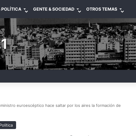
 POLÍTICA
GENTE & SOCIEDAD
OTROS TEMAS
1
 ministro euroescéptico hace saltar por los aires la formación de
Política