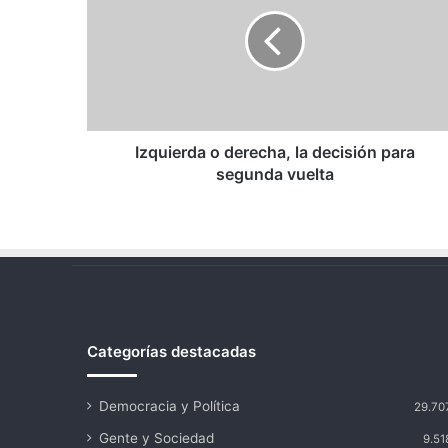
derecha,
la
decisión
para
segunda
vuelta
Izquierda o derecha, la decisión para
segunda vuelta
Categorías destacadas
Democracia y Política
29.70
Gente y Sociedad
9.51