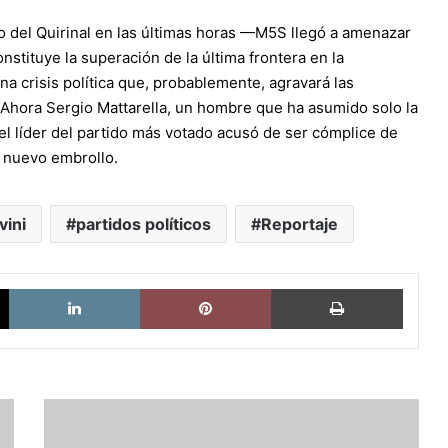
cio del Quirinal en las últimas horas —M5S llegó a amenazar
stituye la superación de la última frontera en la
na crisis política que, probablemente, agravará las
 Ahora Sergio Mattarella, un hombre que ha asumido solo la
 el líder del partido más votado acusó de ser cómplice de
e nuevo embrollo.
vini
partidos políticos
Reportaje
X
LinkedIn
Pinterest
Imprimi
De
una