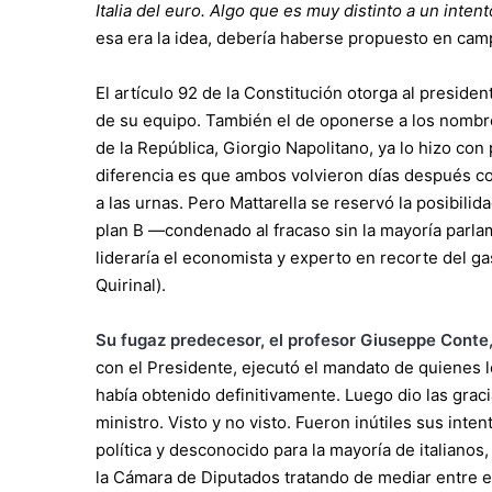
Italia del euro. Algo que es muy distinto a un inten
esa era la idea, debería haberse propuesto en camp
El artículo 92 de la Constitución otorga al preside
de su equipo. También el de oponerse a los nombre
de la República, Giorgio Napolitano, ya lo hizo con
diferencia es que ambos volvieron días después co
a las urnas. Pero Mattarella se reservó la posibili
plan B —condenado al fracaso sin la mayoría parla
lideraría el economista y experto en recorte del gas
Quirinal).
Su fugaz predecesor, el profesor Giuseppe Conte
con el Presidente, ejecutó el mandato de quienes l
había obtenido definitivamente. Luego dio las grac
ministro. Visto y no visto. Fueron inútiles sus inten
política y desconocido para la mayoría de italiano
la Cámara de Diputados tratando de mediar entre el