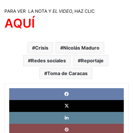
PARA VER LA NOTA Y
EL VIDEO
, HAZ CLIC
AQUÍ
Crisis
Nicolás Maduro
Redes sociales
Reportaje
Toma de Caracas
Face
X
Link
Pinte