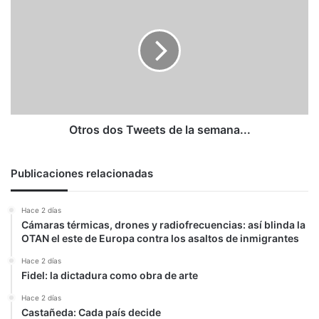
dos
Tweets
de
la
semana...
Otros dos Tweets de la semana...
Publicaciones relacionadas
Hace 2 días
Cámaras térmicas, drones y radiofrecuencias: así blinda la
OTAN el este de Europa contra los asaltos de inmigrantes
Hace 2 días
Fidel: la dictadura como obra de arte
Hace 2 días
Castañeda: Cada país decide