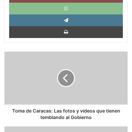
What
Tele
Impri
Toma
de
Caracas:
Las
fotos
y
videos
que
tienen
temblando
Toma de Caracas: Las fotos y videos que tienen
al
temblando al Gobierno
Gobierno
Otros