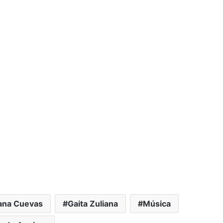
iana Cuevas
Gaita Zuliana
Música