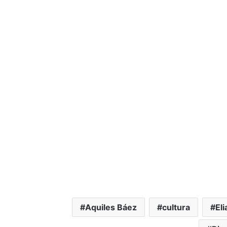
Aquiles Báez
cultura
El