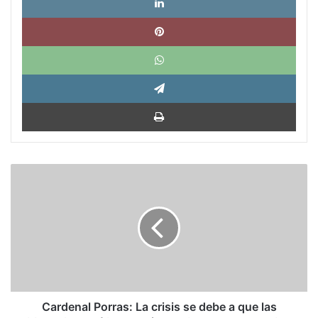
Pinte
What
Tele
Impri
Cardenal
Porras:
La
crisis
se
debe
a
que
las
dirigencias
Cardenal Porras: La crisis se debe a que las