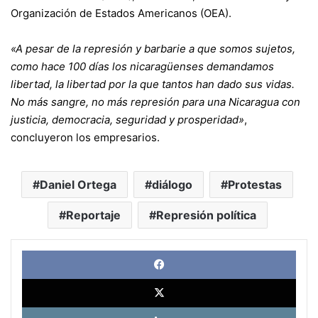
Organización de Estados Americanos (OEA).
«A pesar de la represión y barbarie a que somos sujetos,
como hace 100 días los nicaragüenses demandamos
libertad, la libertad por la que tantos han dado sus vidas.
No más sangre, no más represión para una Nicaragua con
justicia, democracia, seguridad y prosperidad»
,
concluyeron los empresarios.
Daniel Ortega
diálogo
Protestas
Reportaje
Represión política
Face
X
Link