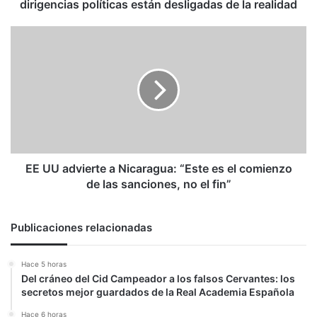
políticas
dirigencias políticas están desligadas de la realidad
están
desligadas
EE
de
UU
la
advierte
realidad
a
Nicaragua:
“Este
es
el
comienzo
de
EE UU advierte a Nicaragua: “Este es el comienzo
las
de las sanciones, no el fin”
sanciones,
no
el
Publicaciones relacionadas
fin”
Hace 5 horas
Del cráneo del Cid Campeador a los falsos Cervantes: los
secretos mejor guardados de la Real Academia Española
Hace 6 horas