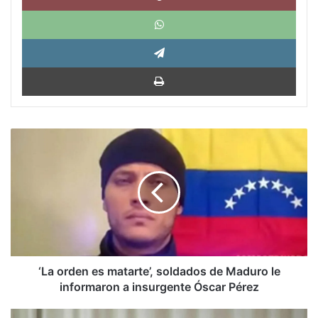
What
Tele
Impri
‘La
orden
es
matarte’,
soldados
de
Maduro
le
informaron
a
‘La orden es matarte’, soldados de Maduro le
insurgente
informaron a insurgente Óscar Pérez
Óscar
Pérez
Podemos