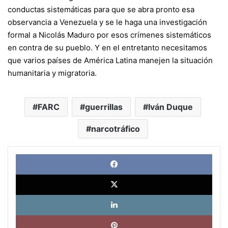
conductas sistemáticas para que se abra pronto esa
observancia a Venezuela y se le haga una investigación
formal a Nicolás Maduro por esos crímenes sistemáticos
en contra de su pueblo. Y en el entretanto necesitamos
que varios países de América Latina manejen la situación
humanitaria y migratoria.
FARC
guerrillas
Iván Duque
narcotráfico
Face
X
Link
Pinte