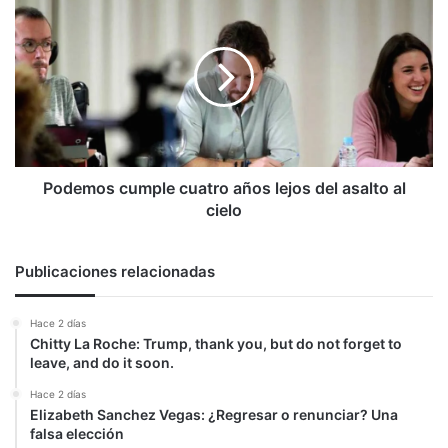
cumple
cuatro
años
lejos
del
asalto
al
cielo
Podemos cumple cuatro años lejos del asalto al
cielo
Publicaciones relacionadas
Hace 2 días
Chitty La Roche: Trump, thank you, but do not forget to
leave, and do it soon.
Hace 2 días
Elizabeth Sanchez Vegas: ¿Regresar o renunciar? Una
falsa elección