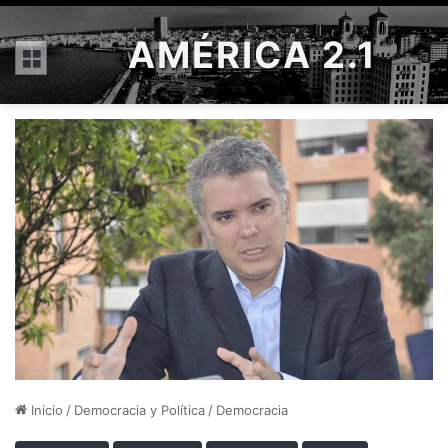
AMÉRICA 2.1
Menú
Inicio
/
Democracia y Política
/
Democracia