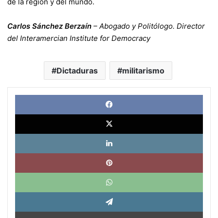
de la región y del mundo.
Carlos Sánchez Berzaín
– Abogado y Politólogo. Director
del Interamercian Institute for Democracy
Dictaduras
militarismo
Face
X
Link
Pinte
What
Tele
Impri