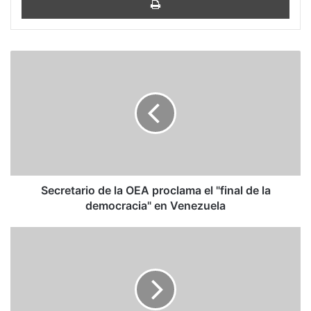
Secretario
de
la
OEA
proclama
el
"final
de
la
democracia"
Secretario de la OEA proclama el "final de la
en
democracia" en Venezuela
Venezuela
Gehard
Cartay
R.:
La
auténtica
naturaleza