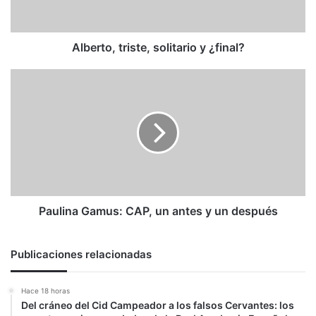
Alberto, triste, solitario y ¿final?
Paulina
Gamus:
CAP,
un
antes
y
un
después
Paulina Gamus: CAP, un antes y un después
Publicaciones relacionadas
Hace 18 horas
Del cráneo del Cid Campeador a los falsos Cervantes: los