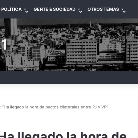
 POLÍTICA
GENTE & SOCIEDAD
OTROS TEMAS
1
 “Ha llegado la hora de pactos bilaterales entre PJ y VP”
Ha llegado la hora de