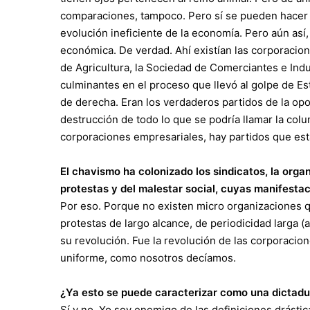
comparaciones, tampoco. Pero sí se pueden hacer al
evolución ineficiente de la economía. Pero aún así,
económica. De verdad. Ahí existían las corporacion
de Agricultura, la Sociedad de Comerciantes e Indus
culminantes en el proceso que llevó al golpe de Es
de derecha. Eran los verdaderos partidos de la opo
destrucción de todo lo que se podría llamar la col
corporaciones empresariales, hay partidos que est
El chavismo ha colonizado los sindicatos, la orga
protestas y del malestar social, cuyas manifestac
Por eso. Porque no existen micro organizaciones 
protestas de largo alcance, de periodicidad larga (
su revolución. Fue la revolución de las corporacione
uniforme, como nosotros decíamos.
¿Ya esto se puede caracterizar como una dictadu
Sí y no. Yo soy enemigo de las definiciones drásti