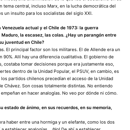
un tema central, incluso Marx, en la lucha democrática del
un insulto para los socialistas del siglo XXI.
 Venezuela actual y el Chile de 1973: la guerra
a Maduro, la escasez, las colas. ¿Hay un parangón entre
su juventud en Chile?
 El principal factor son los militares. El de Allende era un
 90%. Allí hay una diferencia cualitativa. El gobierno de
os, costaba tomar decisiones porque era justamente eso,
rtes dentro de la Unidad Popular, el PSUV, en cambio, es
 los partidos chilenos precedían el acceso de la Unidad
de Chávez. Son cosas totalmente distintas. No entiendo
e empeñan en hacer analogías. No veo por dónde ni cómo.
 su estado de ánimo, en sus recuerdos, en su memoria,
ra haber entre una hormiga y un elefante, como los dos
í a establecer analogías… ¡No! De ahí a establecer