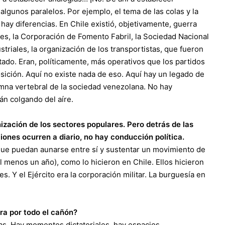
gunos paralelos. Por ejemplo, el tema de las colas y la
 hay diferencias. En Chile existió, objetivamente, guerra
es, la Corporación de Fomento Fabril, la Sociedad Nacional
triales, la organización de los transportistas, que fueron
tado. Eran, políticamente, más operativos que los partidos
sición. Aquí no existe nada de eso. Aquí hay un legado de
umna vertebral de la sociedad venezolana. No hay
án colgando del aíre.
nización de los sectores populares. Pero detrás de las
iones ocurren a diario, no hay conducción política.
que puedan aunarse entre sí y sustentar un movimiento de
al menos un año), como lo hicieron en Chile. Ellos hicieron
s. Y el Ejército era la corporación militar. La burguesía en
ra por todo el cañón?
cas. Hay momentos dictatoriales, hay espacios