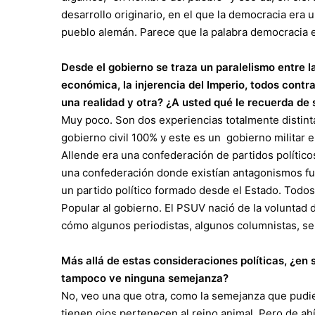
desarrollo originario, en el que la democracia era 
pueblo alemán. Parece que la palabra democracia es 
Desde el gobierno se traza un paralelismo entre la
económica, la injerencia del Imperio, todos contr
una realidad y otra? ¿A usted qué le recuerda de 
Muy poco. Son dos experiencias totalmente distintas.
gobierno civil 100% y este es un gobierno militar en
Allende era una confederación de partidos polític
una confederación donde existían antagonismos fue
un partido político formado desde el Estado. Todos
Popular al gobierno. El PSUV nació de la voluntad 
cómo algunos periodistas, algunos columnistas, s
Más allá de estas consideraciones políticas, ¿en
tampoco ve ninguna semejanza?
No, veo una que otra, como la semejanza que pudie
tienen ojos pertenecen al reino animal. Pero de ah