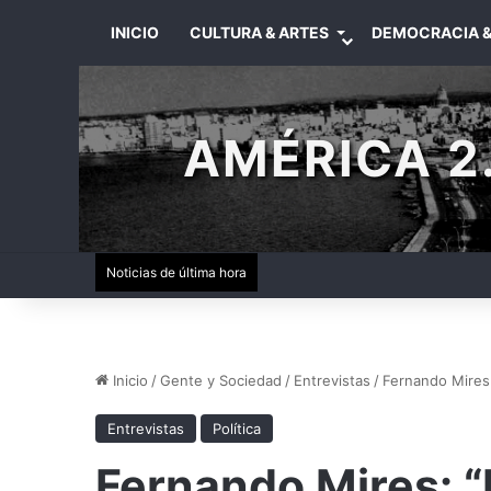
INICIO
CULTURA & ARTES
DEMOCRACIA &
AMÉRICA 2.
Noticias de última hora
Inicio
/
Gente y Sociedad
/
Entrevistas
/
Fernando Mires:
Entrevistas
Política
Fernando Mires: “