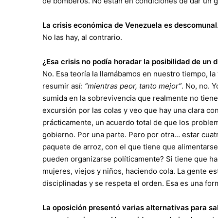
de bomberos. No están en condiciones de dar un gol
La crisis económica de Venezuela es descomunal.
No las hay, al contrario.
¿Esa crisis no podía horadar la posibilidad de un 
No. Esa teoría la llamábamos en nuestro tiempo, la 
resumir así:
“mientras peor, tanto mejor”
. No, no. 
sumida en la sobrevivencia que realmente no tiene 
excursión por las colas y veo que hay una clara co
prácticamente, un acuerdo total de que los problem
gobierno. Por una parte. Pero por otra… estar cuat
paquete de arroz, con el que tiene que alimentarse
pueden organizarse políticamente? Si tiene que ha
mujeres, viejos y niños, haciendo cola. La gente e
disciplinadas y se respeta el orden. Esa es una for
La oposición presentó varias alternativas para sa