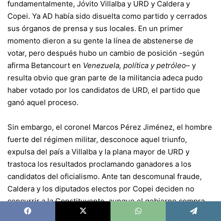
fundamentalmente, Jóvito Villalba y URD y Caldera y
Copei. Ya AD había sido disuelta como partido y cerrados
sus órganos de prensa y sus locales. En un primer
momento dieron a su gente la línea de abstenerse de
votar, pero después hubo un cambio de posición -según
afirma Betancourt en
Venezuela, política y petróleo
– y
resulta obvio que gran parte de la militancia adeca pudo
haber votado por los candidatos de URD, el partido que
ganó aquel proceso.
Sin embargo, el coronel Marcos Pérez Jiménez, el hombre
fuerte del régimen militar, desconoce aquel triunfo,
expulsa del país a Villalba y la plana mayor de URD y
trastoca los resultados proclamando ganadores a los
candidatos del oficialismo. Ante tan descomunal fraude,
Caldera y los diputados electos por Copei deciden no
concurrir a la Constituyente, aunque el gobierno compra
algunos suplentes para dar la impresión de que el partido
Facebook
X
WhatsApp
Telegram