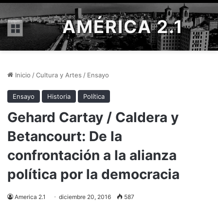
AMÉRICA 2.1
Menú
Inicio
/
Cultura y Artes
/
Ensayo
Ensayo
Historia
Política
Gehard Cartay / Caldera y
Betancourt: De la
confrontación a la alianza
política por la democracia
America 2.1
diciembre 20, 2016
587