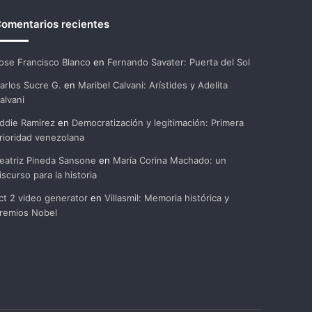
omentarios recientes
ose Francisco Blanco
en
Fernando Savater: Puerta del Sol
arlos Sucre G.
en
Maribel Calvani: Arístides y Adelita
alvani
ddie Ramirez
en
Democratización y legitimación: Primera
rioridad venezolana
eatriz Pineda Sansone
en
María Corina Machado: un
iscurso para la historia
ct 2 video generator
en
Villasmil: Memoria histórica y
remios Nobel