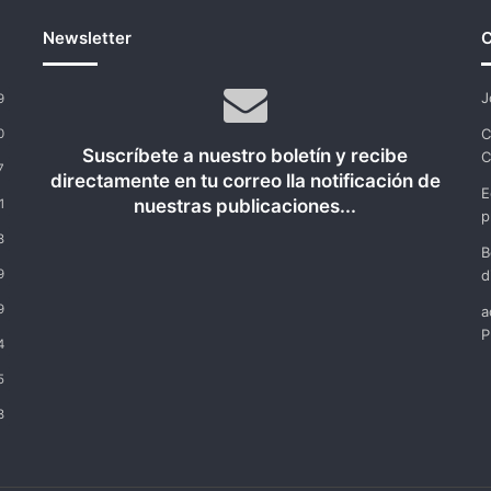
Newsletter
C
J
9
C
0
Suscríbete a nuestro boletín y recibe
C
7
directamente en tu correo lla notificación de
E
nuestras publicaciones...
1
p
8
B
9
d
9
a
P
4
5
8