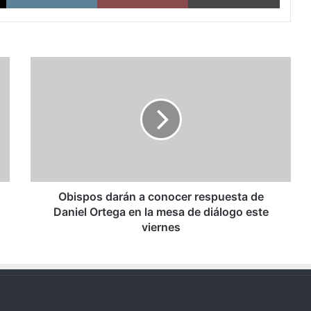
Obispos
darán
a
conocer
respuesta
de
Daniel
Ortega
en
la
Obispos darán a conocer respuesta de
mesa
Daniel Ortega en la mesa de diálogo este
de
viernes
diálogo
este
viernes