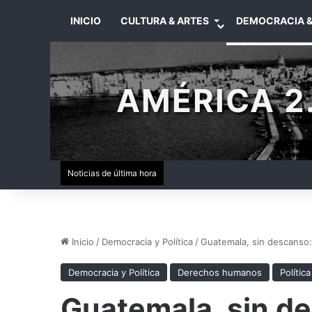
INICIO
CULTURA & ARTES
DEMOCRACIA &
AMÉRICA 2.
Noticias de última hora
Inicio
/
Democracia y Política
/
Guatemala, sin descanso:
Democracia y Política
Derechos humanos
Política
Guatemala, sin de