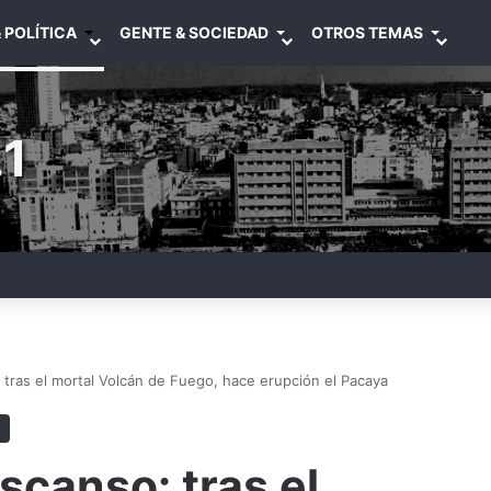
 POLÍTICA
GENTE & SOCIEDAD
OTROS TEMAS
1
 tras el mortal Volcán de Fuego, hace erupción el Pacaya
scanso: tras el