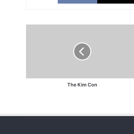
The
Kim
Con
The Kim Con