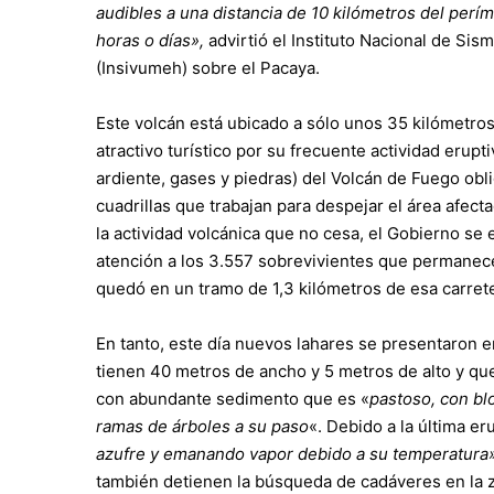
audibles a una distancia de 10 kilómetros del perí
horas o días»,
advirtió el Instituto Nacional de Sis
(Insivumeh) sobre el Pacaya.
Este volcán está ubicado a sólo unos 35 kilómetros 
atractivo turístico por su frecuente actividad erupt
ardiente, gases y piedras) del Volcán de Fuego obli
cuadrillas que trabajan para despejar el área afecta
la actividad volcánica que no cesa, el Gobierno s
atención a los 3.557 sobrevivientes que permanec
quedó en un tramo de 1,3 kilómetros de esa carreter
En tanto, este día nuevos lahares se presentaron en
tienen 40 metros de ancho y 5 metros de alto y qu
con abundante sedimento que es «
pastoso, con bl
ramas de árboles a su paso
«. Debido a la última e
azufre y emanando vapor debido a su temperatura
también detienen la búsqueda de cadáveres en la z