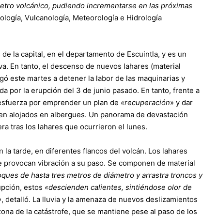
metro volcánico, pudiendo incrementarse en las próximas
mología, Vulcanología, Meteorología e Hidrología
de la capital, en el departamento de Escuintla, y es un
iva. En tanto, el descenso de nuevos lahares (material
gó este martes a detener la labor de las maquinarias y
da por la erupción del 3 de junio pasado. En tanto, frente a
e esfuerza por emprender un plan de
«recuperación
» y dar
en alojados en albergues. Un panorama de devastación
a tras los lahares que ocurrieron el lunes.
 la tarde, en diferentes flancos del volcán. Los lahares
e provocan vibración a su paso. Se componen de material
oques de hasta tres metros de diámetro y arrastra troncos y
rupción, estos
«descienden calientes, sintiéndose olor de
»
, detalló. La lluvia y la amenaza de nuevos deslizamientos
ona de la catástrofe, que se mantiene pese al paso de los