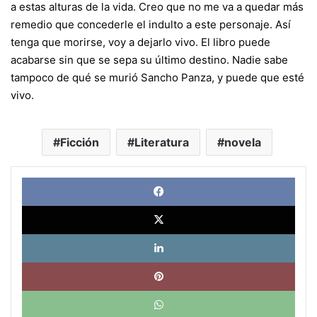
a estas alturas de la vida. Creo que no me va a quedar más
remedio que concederle el indulto a este personaje. Así
tenga que morirse, voy a dejarlo vivo. El libro puede
acabarse sin que se sepa su último destino. Nadie sabe
tampoco de qué se murió Sancho Panza, y puede que esté
vivo.
Ficción
Literatura
novela
Face
X
Link
Pinte
What