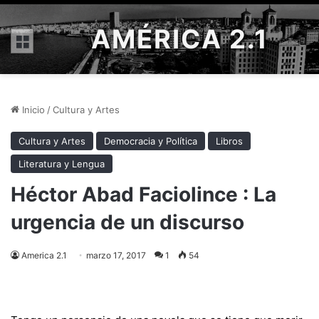
AMÉRICA 2.1
Menú
Inicio
/
Cultura y Artes
Cultura y Artes
Democracia y Política
Libros
Literatura y Lengua
Héctor Abad Faciolince : La
urgencia de un discurso
America 2.1
marzo 17, 2017
1
54