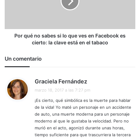
si
lo
que
ves
en
Facebook
Por qué no sabes si lo que ves en Facebook es
es
cierto: la clave está en el tabaco
cierto:
la
Un comentario
clave
está
en
d
el
Graciela Fernández
tabaco
i
marzo 18, 2017 a las 7:27 pm
c
¡Es cierto, qué simbólica es la muerte para hablar
e
de la vida! Yo maté un personaje en un accidente
:
de auto, una muerte moderna para un personaje
moderno al que le gustaba la velocidad. Pero no
murió en el acto, agonizó durante unas horas,
tiempo suficiente para que trascurriera la tercera