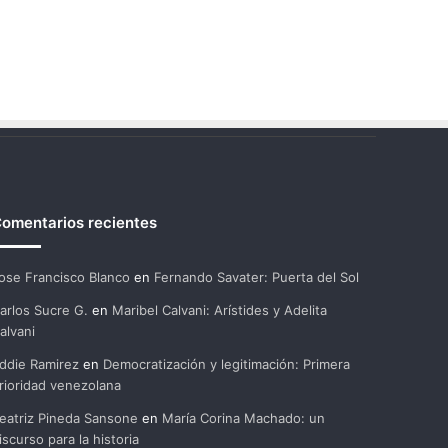
omentarios recientes
ose Francisco Blanco
en
Fernando Savater: Puerta del Sol
arlos Sucre G.
en
Maribel Calvani: Arístides y Adelita
alvani
ddie Ramirez
en
Democratización y legitimación: Primera
rioridad venezolana
eatriz Pineda Sansone
en
María Corina Machado: un
iscurso para la historia