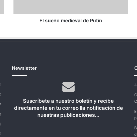
El sueño medieval de Putin
Newsletter
C
J
9
C
0
Suscríbete a nuestro boletín y recibe
C
7
directamente en tu correo lla notificación de
E
nuestras publicaciones...
1
p
8
B
9
d