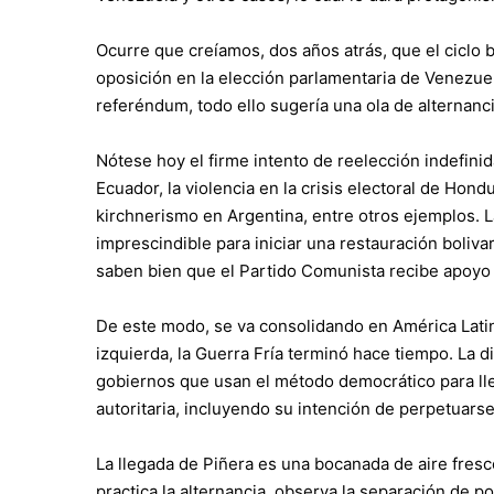
Ocurre que creíamos, dos años atrás, que el ciclo bo
oposición en la elección parlamentaria de Venezuela
referéndum, todo ello sugería una ola de alternanci
Nótese hoy el firme intento de reelección indefinid
Ecuador, la violencia en la crisis electoral de Hon
kirchnerismo en Argentina, entre otros ejemplos. La
imprescindible para iniciar una restauración boliva
saben bien que el Partido Comunista recibe apoyo
De este modo, se va consolidando en América Latin
izquierda, la Guerra Fría terminó hace tiempo. La d
gobiernos que usan el método democrático para lleg
autoritaria, incluyendo su intención de perpetuarse
La llegada de Piñera es una bocanada de aire fresc
practica la alternancia, observa la separación de p