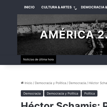
INICIO
CULTURA & ARTES
DEMOCRACIA &
AMÉRICA 2.
Noticias de última hora
Inicio
/
Democracia y Política
/
Democracia
/
Héctor Scham
Democracia
Democracia y Política
Política
Héctor Schamis: P