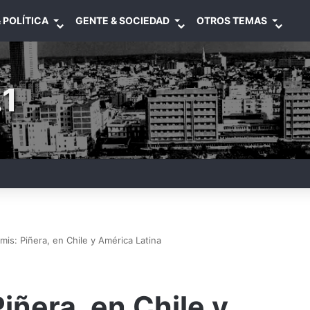
 POLÍTICA
GENTE & SOCIEDAD
OTROS TEMAS
1
is: Piñera, en Chile y América Latina
iñera, en Chile y