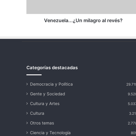
Venezuela...¿Un milagro al revés?
Categorías destacadas
Democracia y Política
29.71
Gente y Sociedad
9.52
Cultura y Artes
5.03
Cultura
3.21
Otros temas
2.77
Ciencia y Tecnología
80