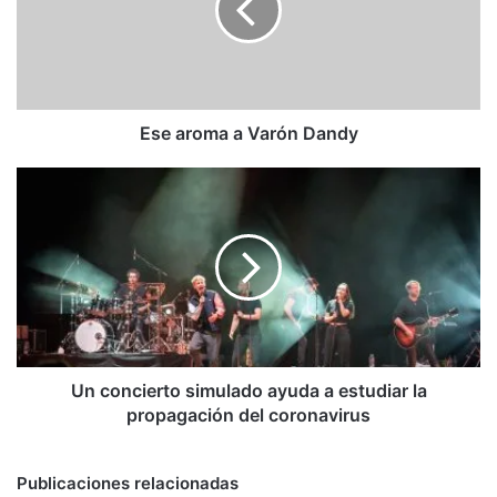
Dandy
Ese aroma a Varón Dandy
Un
concierto
simulado
ayuda
a
estudiar
la
propagación
del
coronavirus
Un concierto simulado ayuda a estudiar la
propagación del coronavirus
Publicaciones relacionadas