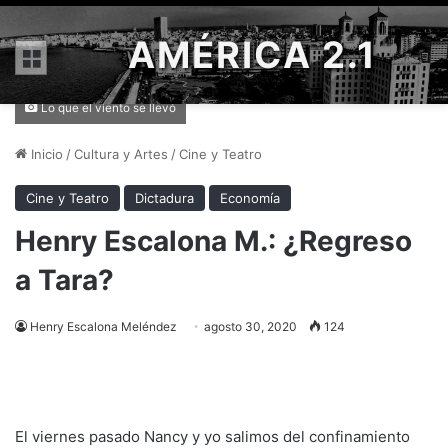
AMÉRICA 2.1
Menú
Lo que el viento se llevó
Inicio
/
Cultura y Artes
/
Cine y Teatro
Cine y Teatro
Dictadura
Economía
Henry Escalona M.: ¿Regreso
a Tara?
Henry Escalona Meléndez
agosto 30, 2020
124
El viernes pasado Nancy y yo salimos del confinamiento