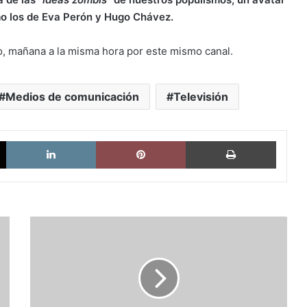
mo los de Eva Perón y Hugo Chávez.
lo, mañana a la misma hora por este mismo canal.
Medios de comunicación
Televisión
X
LinkedIn
Pinterest
Imprimi
Monday,
Monday:
Grandes
boleros...y
sus
grandes