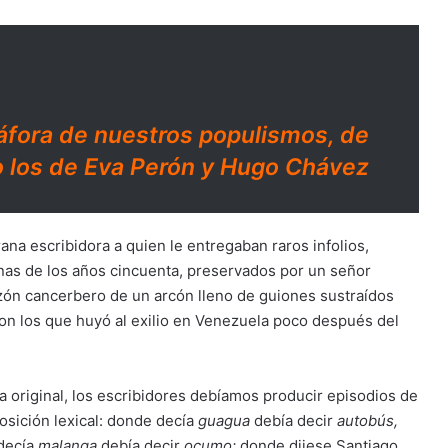
áfora de nuestros populismos, de
o los de Eva Perón y Hugo Chávez
ana escribidora a quien le entregaban raros infolios,
as de los años cincuenta, preservados por un señor
azón cancerbero de un arcón lleno de guiones sustraídos
con los que huyó al exilio en Venezuela poco después del
ama original, los escribidores debíamos producir episodios de
osición lexical: donde decía
guagua
debía decir
autobús,
decía
malanga
debía decir
ocumo;
donde dijese Santiago