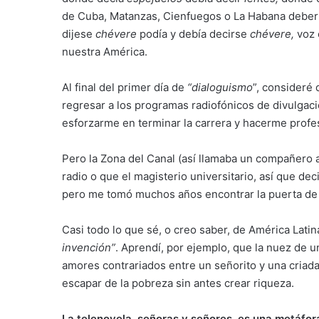
de Cuba, Matanzas, Cienfuegos o La Habana deberí
dijese
chévere
podía y debía decirse
chévere,
voz 
nuestra América.
Al final del primer día de
“dialoguismo
”, consideré
regresar a los programas radiofónicos de divulgació
esforzarme en terminar la carrera y hacerme profes
Pero la Zona del Canal (así llamaba un compañero 
radio o que el magisterio universitario, así que d
pero me tomó muchos años encontrar la puerta de 
Casi todo lo que sé, o creo saber, de América Lati
invención”
. Aprendí, por ejemplo, que la nuez de u
amores contrariados entre un señorito y una criad
escapar de la pobreza sin antes crear riqueza.
La telenovela, señoras y señores, es una metáfor