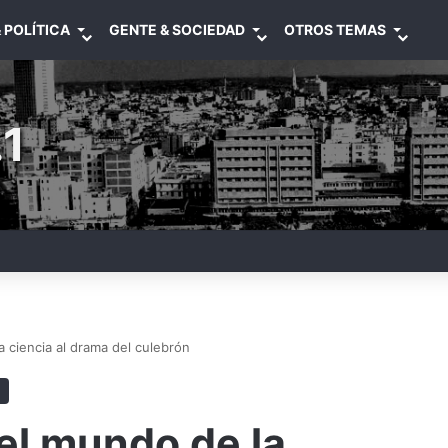
 POLÍTICA
GENTE & SOCIEDAD
OTROS TEMAS
1
 ciencia al drama del culebrón
el mundo de la