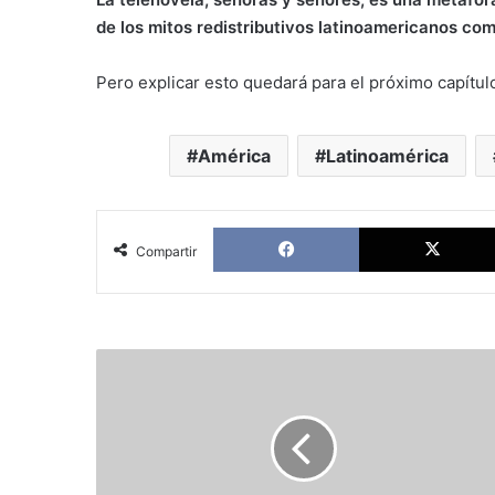
de los mitos redistributivos latinoamericanos co
Pero explicar esto quedará para el próximo capítu
América
Latinoamérica
Facebook
Compartir
Referentes
del
PSOE
advierten
a
Pedro