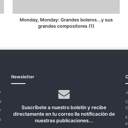
compositores
(1)
Monday, Monday: Grandes boleros...y sus
grandes compositores (1)
Newsletter
C
J
7
C
8
Suscríbete a nuestro boletín y recibe
C
7
directamente en tu correo lla notificación de
E
nuestras publicaciones...
1
p