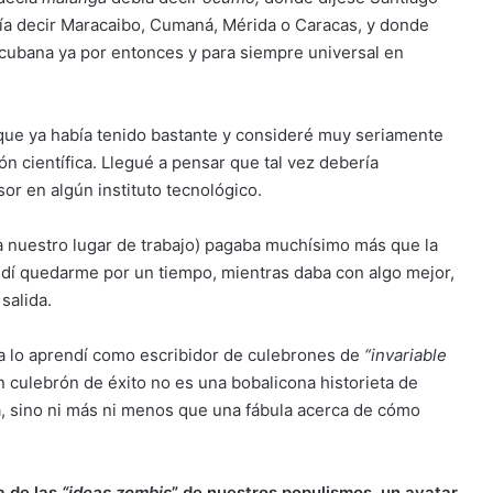
a decir Maracaibo, Cumaná, Mérida o Caracas, y donde
cubana ya por entonces y para siempre universal en
 que ya había tenido bastante y consideré muy seriamente
n científica. Llegué a pensar que tal vez debería
or en algún instituto tecnológico.
a nuestro lugar de trabajo) pagaba muchísimo más que la
ecidí quedarme por un tiempo, mientras daba con algo mejor,
salida.
na lo aprendí como escribidor de culebrones de
“invariable
n culebrón de éxito no es una bobalicona historieta de
a, sino ni más ni menos que una fábula acerca de cómo
a de las
“ideas zombis
” de nuestros populismos, un avatar