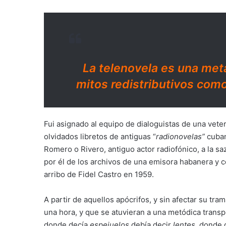
La telenovela es una met
mitos redistributivos com
Fui asignado al equipo de dialoguistas de una veter
olvidados libretos de antiguas “
radionovelas”
cuban
Romero o Rivero, antiguo actor radiofónico, a la s
por él de los archivos de una emisora habanera y 
arribo de Fidel Castro en 1959.
A partir de aquellos apócrifos, y sin afectar su tr
una hora, y que se atuvieran a una metódica transp
donde decía
espejuelos
debía decir
lentes,
donde 