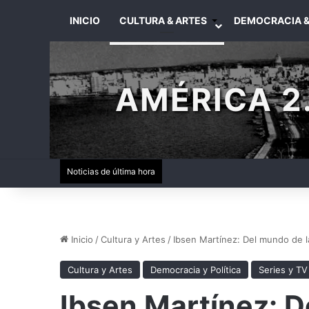
INICIO
CULTURA & ARTES
DEMOCRACIA &
AMÉRICA 2.
Noticias de última hora
Inicio
/
Cultura y Artes
/
Ibsen Martínez: Del mundo de la
Cultura y Artes
Democracia y Política
Series y TV
Ibsen Martínez: D