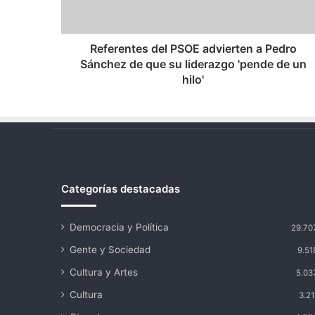
Sánchez
de
que
su
Referentes del PSOE advierten a Pedro
liderazgo
Sánchez de que su liderazgo 'pende de un
'pende
hilo'
de
un
hilo'
Categorías destacadas
Democracia y Política
29.70
Gente y Sociedad
9.51
Cultura y Artes
5.03
Cultura
3.21