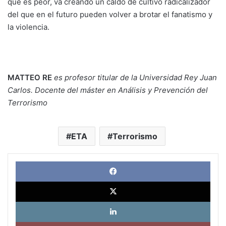
que es peor, va creando un caldo de cultivo radicalizador
del que en el futuro pueden volver a brotar el fanatismo y
la violencia.
MATTEO RE
es profesor titular de la Universidad Rey Juan
Carlos. Docente del máster en Análisis y Prevención del
Terrorismo
ETA
Terrorismo
Face
X
Link
Pinte