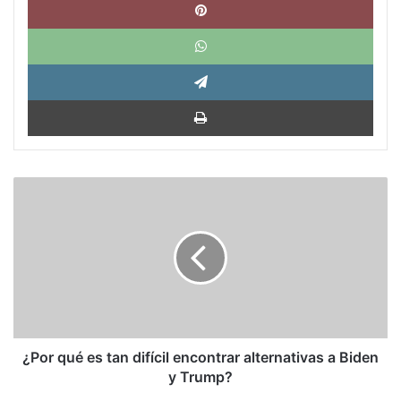
What
Tele
Impri
¿Por
qué
es
tan
difícil
encontrar
alternativas
a
Biden
y
¿Por qué es tan difícil encontrar alternativas a Biden
Trump?
y Trump?