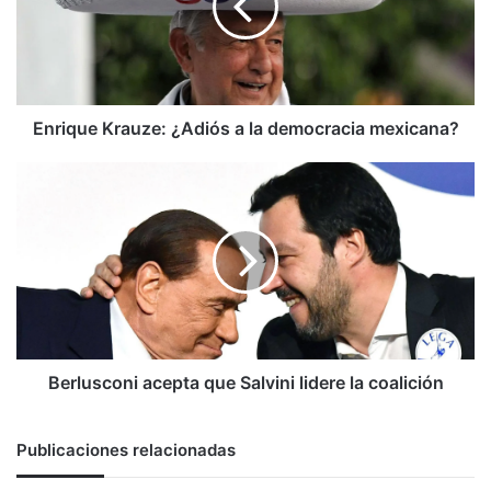
la
democracia
mexicana?
Enrique Krauze: ¿Adiós a la democracia mexicana?
Berlusconi
acepta
que
Salvini
lidere
la
coalición
Berlusconi acepta que Salvini lidere la coalición
Publicaciones relacionadas