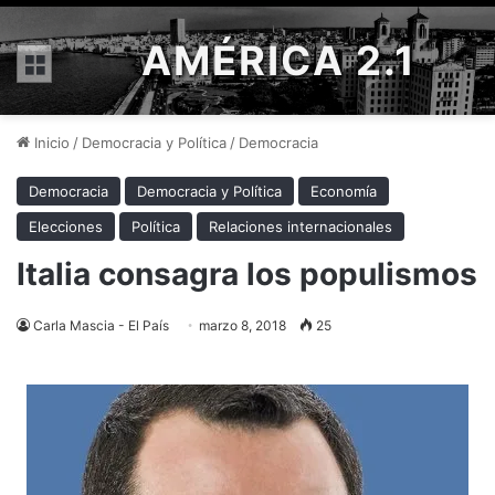
AMÉRICA 2.1
Menú
Inicio
/
Democracia y Política
/
Democracia
Democracia
Democracia y Política
Economía
Elecciones
Política
Relaciones internacionales
Italia consagra los populismos
Carla Mascia - El País
marzo 8, 2018
25