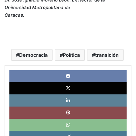
Universidad Metropolitana de
Caracas.
Democracia
Política
transición
Face
X
Link
Pinte
What
Tele