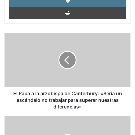
Impri
El
Papa
a
la
arzobispa
de
Canterbury:
«Sería
un
escándalo
El Papa a la arzobispa de Canterbury: «Sería un
no
escándalo no trabajar para superar nuestras
trabajar
diferencias»
para
superar
Mythos,
nuestras
la
diferencias»
nueva