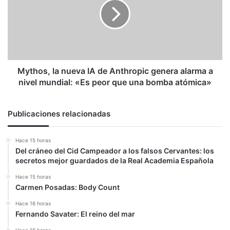
IA
de
Anthropic
genera
alarma
a
nivel
Mythos, la nueva IA de Anthropic genera alarma a
mundial:
nivel mundial: «Es peor que una bomba atómica»
«Es
peor
que
Publicaciones relacionadas
una
bomba
Hace 15 horas
atómica»
Del cráneo del Cid Campeador a los falsos Cervantes: los
secretos mejor guardados de la Real Academia Española
Hace 15 horas
Carmen Posadas: Body Count
Hace 16 horas
Fernando Savater: El reino del mar